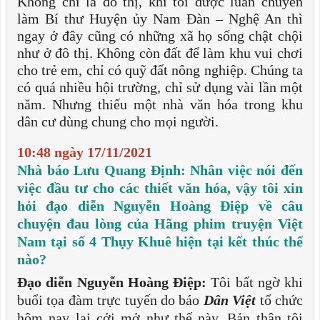
Không chỉ là đô thị, khi tôi được luân chuyển
làm Bí thư Huyện ủy Nam Đàn – Nghệ An thì
ngay ở đây cũng có những xã họ sống chật chội
như ở đô thị. Không còn đất để làm khu vui chơi
cho trẻ em, chỉ có quỹ đất nông nghiệp. Chúng ta
có quá nhiều hội trường, chỉ sử dụng vài lần một
năm. Nhưng thiếu một nhà văn hóa trong khu
dân cư dùng chung cho mọi người.
10:48 ngày 17/11/2021
Nhà báo Lưu Quang Định: Nhân việc nói đến
việc đầu tư cho các thiết văn hóa, vậy tôi xin
hỏi đạo diễn Nguyễn Hoàng Điệp về câu
chuyện đau lòng của Hãng phim truyện Việt
Nam tại số 4 Thụy Khuê hiện tại kết thúc thế
nào?
Đạo diễn Nguyễn Hoàng Điệp:
Tôi bất ngờ khi
buổi tọa đàm trực tuyến do báo
Dân Việt
tổ chức
hôm nay lại cởi mở như thế này. Bản thân tôi