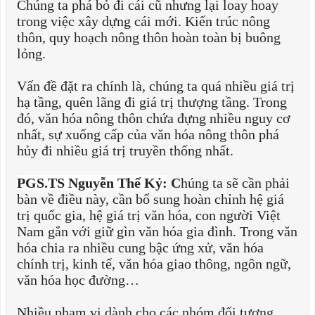
Chúng ta phá bỏ đi cái cũ nhưng lại loay hoay
trong việc xây dựng cái mới. Kiến trúc nông
thôn, quy hoạch nông thôn hoàn toàn bị buông
lỏng.
Vấn đề đặt ra chính là, chúng ta quá nhiều giá trị
hạ tầng, quên lãng đi giá trị thượng tầng. Trong
đó, văn hóa nông thôn chứa đựng nhiều nguy cơ
nhất, sự xuống cấp của văn hóa nông thôn phá
hủy đi nhiều giá trị truyền thống nhất.
PGS.TS Nguyễn Thế Kỷ:
C
húng ta sẽ cần phải
bàn về điều này, cần bổ sung hoàn chỉnh hệ giá
trị quốc gia, hệ giá trị văn hóa, con người Việt
Nam gắn với giữ gìn văn hóa gia đình. Trong văn
hóa chia ra nhiều cung bậc ứng xử, văn hóa
chính trị, kinh tế, văn hóa giao thông, ngôn ngữ,
văn hóa học đường…
Nhiều phạm vi dành cho các nhóm đối tượng