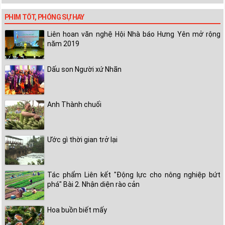
PHIM TỐT, PHÓNG SỰ HAY
Liên hoan văn nghệ Hội Nhà báo Hưng Yên mở rộng
năm 2019
Dấu son Người xứ Nhãn
Anh Thành chuối
Ước gì thời gian trở lại
Tác phẩm Liên kết "Động lực cho nông nghiệp bứt
phá" Bài 2. Nhận diện rào cản
Hoa buồn biết mấy