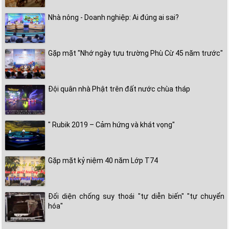
Nhà nông - Doanh nghiệp: Ai đúng ai sai?
Gặp mặt "Nhớ ngày tựu trường Phù Cừ 45 năm trước"
Đội quân nhà Phật trên đất nước chùa tháp
" Rubik 2019 – Cảm hứng và khát vọng"
Gặp mặt kỷ niệm 40 năm Lớp T74
Đối diện chống suy thoái "tự diễn biến" "tự chuyển
hóa"