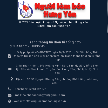
© 2022 Bản quyền thuộc về Người làm báo Hưng Yên.
Người làm báo Hưng Yên
Trang thông tin điện tử tổng hợp
HỘI NHÀ BÁO TỈNH HƯNG YÊN
Giấy phép số: 40/GP-TTĐT ngày 26/9/2025 do Sở Văn hóa, Thể
thao và Du lịch cấp Giấy phép thiết lập Trang thông tin điện tử tổng
hợp
Chịu trách nhiệm:
Đ/c Hoàng Minh Sơn, Tỉnh ủy viên, Tổng Biên
tập Báo và Phát thanh, Truyền hình Hưng Yên, Chủ tịch Hội Nhà
báo
Địa chỉ:
Số 36 Nguyễn Phong Sắc, phường Phố Hiến, tỉnh Hưng
Yên
Điện thoại:
02213.862.272
Email:
hoinhabaohungyen@gmail.com
Website:
http://nguoilambaohungyen.vn