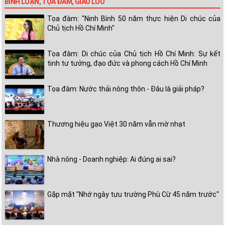
BÌNH LUẬN, TỌA ĐÀM, GIAO LƯU
Tọa đàm: "Ninh Bình 50 năm thực hiện Di chúc của
Chủ tịch Hồ Chí Minh"
Tọa đàm: Di chúc của Chủ tịch Hồ Chí Minh: Sự kết
tinh tư tưởng, đạo đức và phong cách Hồ Chí Minh
Tọa đàm: Nước thải nông thôn - Đâu là giải pháp?
Thương hiệu gạo Việt 30 năm vẫn mờ nhạt
Nhà nông - Doanh nghiệp: Ai đúng ai sai?
Gặp mặt "Nhớ ngày tựu trường Phù Cừ 45 năm trước"