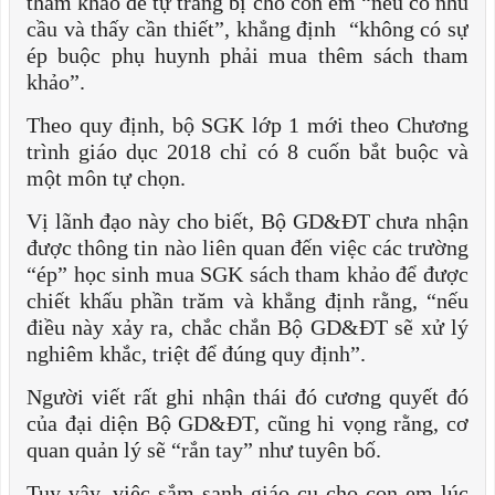
tham khảo để tự trang bị cho con em “nếu có nhu
cầu và thấy cần thiết”, khẳng định “không có sự
ép buộc phụ huynh phải mua thêm sách tham
khảo”.
Theo quy định, bộ SGK lớp 1 mới theo Chương
trình giáo dục 2018 chỉ có 8 cuốn bắt buộc và
một môn tự chọn.
Vị lãnh đạo này cho biết, Bộ GD&ĐT chưa nhận
được thông tin nào liên quan đến việc các trường
“ép” học sinh mua SGK sách tham khảo để được
chiết khấu phần trăm và khẳng định rằng, “nếu
điều này xảy ra, chắc chắn Bộ GD&ĐT sẽ xử lý
nghiêm khắc, triệt để đúng quy định”.
Người viết rất ghi nhận thái đó cương quyết đó
của đại diện Bộ GD&ĐT, cũng hi vọng rằng, cơ
quan quản lý sẽ “rắn tay” như tuyên bố.
Tuy vậy, việc sắm sanh giáo cụ cho con em lúc