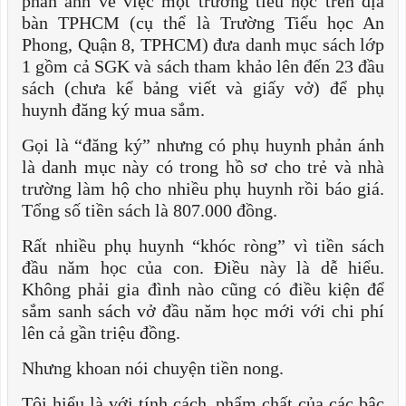
phản ánh về việc một trường tiểu học trên địa
bàn TPHCM (cụ thể là Trường Tiểu học An
Phong, Quận 8, TPHCM) đưa danh mục sách lớp
1 gồm cả SGK và sách tham khảo lên đến 23 đầu
sách (chưa kể bảng viết và giấy vở) để phụ
huynh đăng ký mua sắm.
Gọi là “đăng ký” nhưng có phụ huynh phản ánh
là danh mục này có trong hồ sơ cho trẻ và nhà
trường làm hộ cho nhiều phụ huynh rồi báo giá.
Tổng số tiền sách là 807.000 đồng.
Rất nhiều phụ huynh “khóc ròng” vì tiền sách
đầu năm học của con. Điều này là dễ hiểu.
Không phải gia đình nào cũng có điều kiện để
sắm sanh sách vở đầu năm học mới với chi phí
lên cả gần triệu đồng.
Nhưng khoan nói chuyện tiền nong.
Tôi hiểu là với tính cách, phẩm chất của các bậc