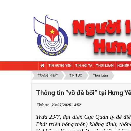
TIN HƯNG YÊN
TIN HỘI TA
THỜI LUẬN
NGHIỆP 
TRANG NHẤT
TIN TỨC
Thời luận
Thông tin “vỡ đê bối” tại Hưng Y
Thứ tư - 23/07/2025 14:52
Trưa 23/7, đại diện Cục Quản lý đê đi
Phát triển nông thôn) khẳng định, thôn