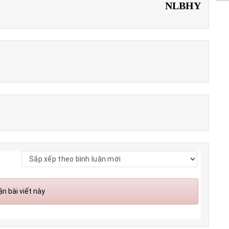
NLBHY
n bài viết này