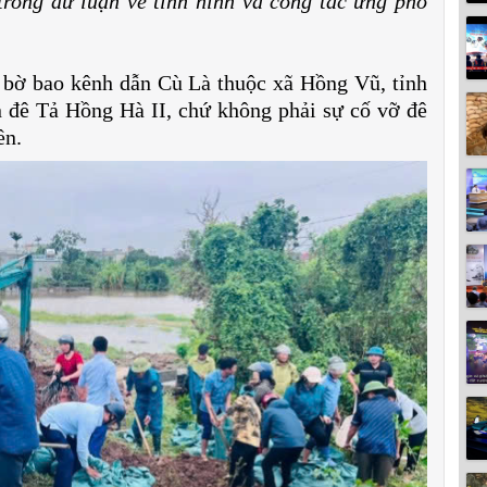
trong dư luận về tình hình và công tác ứng phó
n bờ bao kênh dẫn Cù Là thuộc xã Hồng Vũ, tỉnh
đê Tả Hồng Hà II, chứ không phải sự cố vỡ đê
ền.