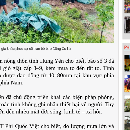
PH
gia khắc phục sự cố tràn bờ bao Cống Cù Là
n nông thôn tỉnh Hưng Yên cho biết, bão số 3 đã
 gió giật cấp 8–9, kèm mưa to đến rất to. Tính
o được dao động từ 40–80mm tại khu vực phía
 phía Nam.
n đã chủ động triển khai các biện pháp phòng,
toàn tỉnh không ghi nhận thiệt hại về người. Tuy
n đến nhiều mặt đời sống, kinh tế – xã hội.
 Phí Quốc Việt cho biết, do lượng mưa lớn và