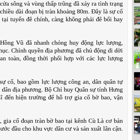
cửa sông và vùng thấp trũng đã xảy ra tình trạng
 chiều dài đoạn bị tràn khoảng 80m. Đây là sự cố
 tại tuyến đê chính, càng không phải đê bối hay
 Hồng Vũ đã nhanh chóng huy động lực lượng,
phục. Chính quyền địa phương đã chủ động di dời
an toàn, đồng thời phối hợp với các lực lượng
sự cố, bao gồm lực lượng công an, dân quân tự
i dân địa phương. Bộ Chỉ huy Quân sự tỉnh Hưng
ĩ đến hiện trường để hỗ trợ gia cố bờ bao, vận
, gia cố đoạn tràn bờ bao tại kênh Cù Là cơ bản
ước đầu cho khu vực dân cư và sản xuất lân cận.