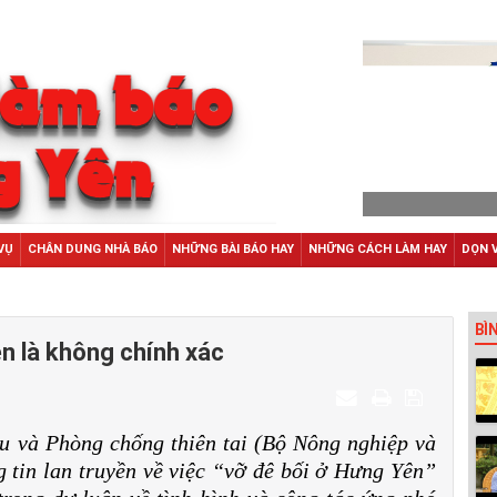
VỤ
CHÂN DUNG NHÀ BÁO
NHỮNG BÀI BÁO HAY
NHỮNG CÁCH LÀM HAY
DỌN 
BÌ
ên là không chính xác
ều và Phòng chống thiên tai (Bộ Nông nghiệp và
g tin lan truyền về việc “vỡ đê bối ở Hưng Yên”