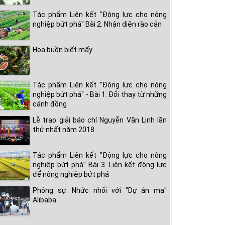
Tác phẩm Liên kết "Động lực cho nông
nghiệp bứt phá" Bài 2. Nhận diện rào cản
Hoa buồn biết mấy
Tác phẩm Liên kết "Động lực cho nông
nghiệp bứt phá" - Bài 1. Đổi thay từ những
cánh đồng
Lễ trao giải báo chí Nguyễn Văn Linh lần
thứ nhất năm 2018
Tác phẩm Liên kết "Động lực cho nông
nghiệp bứt phá" Bài 3. Liên kết động lực
để nông nghiệp bứt phá
Phóng sự: Nhức nhối với "Dự án ma"
Alibaba