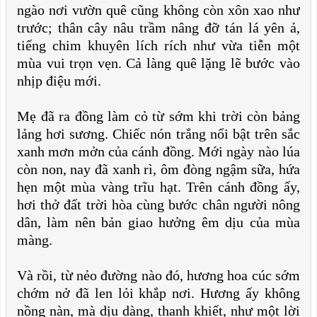
ngào nơi vườn quê cũng không còn xôn xao như
trước; thân cây nâu trầm nâng đỡ tán lá yên ả,
tiếng chim khuyên lích rích như vừa tiễn một
mùa vui trọn vẹn. Cả làng quê lặng lẽ bước vào
nhịp điệu mới.
Mẹ đã ra đồng làm cỏ từ sớm khi trời còn bảng
lảng hơi sương. Chiếc nón trắng nổi bật trên sắc
xanh mơn mởn của cánh đồng. Mới ngày nào lúa
còn non, nay đã xanh rì, ôm đòng ngậm sữa, hứa
hẹn một mùa vàng trĩu hạt. Trên cánh đồng ấy,
hơi thở đất trời hòa cùng bước chân người nông
dân, làm nên bản giao hưởng êm dịu của mùa
màng.
Và rồi, từ nẻo đường nào đó, hương hoa cúc sớm
chớm nở đã len lỏi khắp nơi. Hương ấy không
nồng nàn, mà dịu dàng, thanh khiết, như một lời