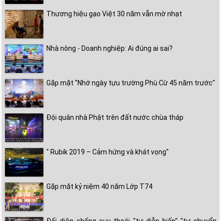
Thương hiệu gạo Việt 30 năm vẫn mờ nhạt
Nhà nông - Doanh nghiệp: Ai đúng ai sai?
Gặp mặt "Nhớ ngày tựu trường Phù Cừ 45 năm trước"
Đội quân nhà Phật trên đất nước chùa tháp
" Rubik 2019 – Cảm hứng và khát vọng"
Gặp mặt kỷ niệm 40 năm Lớp T74