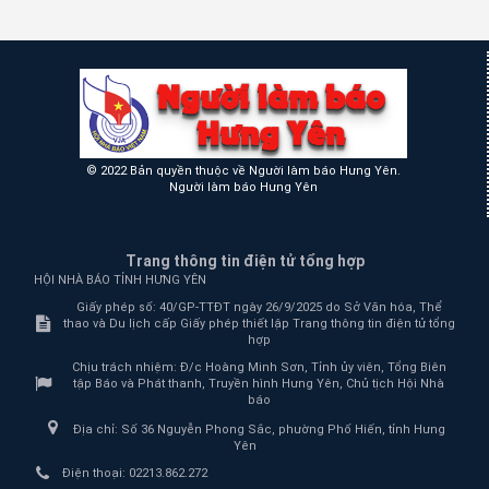
© 2022 Bản quyền thuộc về Người làm báo Hưng Yên.
Người làm báo Hưng Yên
Trang thông tin điện tử tổng hợp
HỘI NHÀ BÁO TỈNH HƯNG YÊN
Giấy phép số: 40/GP-TTĐT ngày 26/9/2025 do Sở Văn hóa, Thể
thao và Du lịch cấp Giấy phép thiết lập Trang thông tin điện tử tổng
hợp
Chịu trách nhiệm:
Đ/c Hoàng Minh Sơn, Tỉnh ủy viên, Tổng Biên
tập Báo và Phát thanh, Truyền hình Hưng Yên, Chủ tịch Hội Nhà
báo
Địa chỉ:
Số 36 Nguyễn Phong Sắc, phường Phố Hiến, tỉnh Hưng
Yên
Điện thoại:
02213.862.272