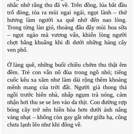
nhắc nhở rằng thu đã về. Trên đồng, lúa bắt đầu
trổ đòng, tỏa ra mùi ngai ngái, ngọt lành – thứ
hương làm người xa quê nhớ đến nao lòng.
Trong từng làn gió, thoảng đâu đây mùi hoa sữa
– ngọt ngào mà vương vấn, khiến lòng người
chợt bâng khuâng khi đi dưới những hàng cây
ven phố.
Ở làng quê, những buổi chiều chớm thu thật êm
đềm. Trẻ con vẫn nô đùa trong ngõ nhỏ; tiếng
cuốc kêu xa xăm như làm dài rộng thêm khoảng
mênh mang của trời đất. Người già thong thả
ngồi trước hiên nhà, nhấp ngụm trà nóng, cảm
nhận hơi thu se se len vào da thịt. Con đường rợp
bóng cây trở nên hiền hòa hơn dưới ánh nắng
vàng nhạt – không còn gay gắt như giữa hạ, cũng
chưa lạnh lẽo như khi đông về.