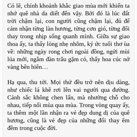
Có lẽ, chính khoảnh khắc giao mùa mới khiến ta
nhớ quê nhà da diết đến vậy. Bởi đó là lúc đất
trời chậm lại, con người cũng chậm lại, đủ để
cảm nhận từng làn hương, từng cơn gió, từng đổi
thay trong nhịp sống quanh mình. Giữa sự giao
thoa ấy, ta thấy lòng nhẹ nhõm, ký ức tuổi thơ ùa
về: những ngày rong chơi ngoài đồng, ngửi mùi
lúa mới, ngắm đàn trâu gặm cỏ, thấy hoa cúc nở
vàng bên hiên…
Hạ qua, thu tới. Mọi thứ đều trở nên dịu dàng,
như chiếc lá khẽ rơi lên vai người qua đường.
Cảnh sắc không chen lấn, mà nhường chỗ cho
nhau, tiếp nối mùa qua mùa. Trong vòng quay ấy,
ta thêm một lần nhận ra vẻ đẹp dung dị của quê
hương, cũng là vẻ đẹp của những đổi thay êm
đềm trong cuộc đời.