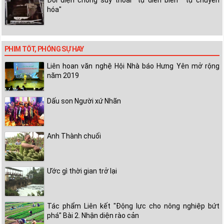
Đối diện chống suy thoái "tự diễn biến" "tự chuyển
hóa"
PHIM TỐT, PHÓNG SỰ HAY
Liên hoan văn nghệ Hội Nhà báo Hưng Yên mở rộng
năm 2019
Dấu son Người xứ Nhãn
Anh Thành chuối
Ước gì thời gian trở lại
Tác phẩm Liên kết "Động lực cho nông nghiệp bứt
phá" Bài 2. Nhận diện rào cản