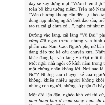
đây sẽ xây dựng một “Vườn hiện thực”, 
toàn bộ khu tưởng niệm. Trên mộ Nam 
“Văn chương không cần đến sự khéo ta
dung nạp những người biết đào sâu, biế
tạo ra cái gì chưa có…”, nghe cứ như m
Đường vào làng, cái làng “Vũ Đại” ph
xứng đôi
ngày trước nhưng yên bình c
phẩm của Nam Cao. Người phụ nữ bán r
đang tiếp tục kể câu chuyện xưa. Nh
khác đang lạc vào làng Vũ Đại một th
Một ngôi nhà ngói cổ kính nằm trong tổ
một chứng nhân không lời. Nơi nào là 
Nở”? Những câu chuyện kể của người
không, khiến nhiều người không khỏi
những con người, những số phận đã bày 
Một đời lận đận, nghèo khó với thi cử,
năm buôn bán ở mom sông/ nuôi đủ 