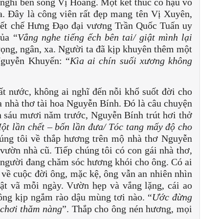
nghỉ bên sông Vị Hoàng. Một kết thúc có hậu vô
a. Đây là công viên rất đẹp mang tên Vị Xuyên,
iết chế Hưng Đạo đại vương Trần Quốc Tuấn uy
của “
Vẳng nghe tiếng ếch bên tai/ giật mình lại
vọng, ngân, xa. Người ta đã kịp khuyên thêm một
Nguyễn Khuyến: “
Kìa ai chín suối xương không
ất nước, không ai nghĩ đến nỗi khổ suốt đời cho
ủa nhà thơ tài hoa Nguyễn Bính. Đó là câu chuyện
n sáu mươi năm trước, Nguyễn Bính trút hơi thở
ột lần chết – bốn lần đưa/ Tóc tang mấy độ cho
úng tôi về thắp hương trên mộ nhà thơ Nguyễn
ườn nhà cũ. Tiếp chúng tôi có con gái nhà thơ,
người đang chăm sóc hương khói cho ông. Có ai
về cuộc đời ông, mặc kệ, ông vẫn an nhiên nhìn
t vã mỗi ngày. Vườn hẹp và vắng lặng, cái ao
ông kịp ngắm rào dậu mùng tơi nào. “
Ước đừng
 chơi thăm nàng
”. Thắp cho ông nén hương, mọi