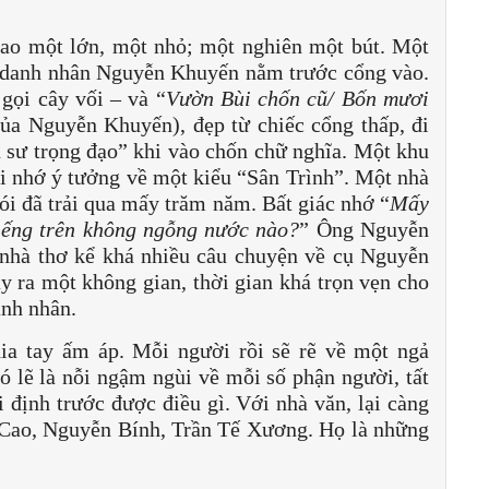
i ao một lớn, một nhỏ; một nghiên một bút. Một
 danh nhân Nguyễn Khuyến nằm trước cổng vào.
 gọi cây vối – và “
Vườn Bùi chốn cũ/ Bốn mươi
 của Nguyễn Khuyến), đẹp từ chiếc cổng thấp, đi
ôn sư trọng đạo” khi vào chốn chữ nghĩa. Một khu
i nhớ ý tưởng về một kiểu “Sân Trình”. Một nhà
nói đã trải qua mấy trăm năm. Bất giác nhớ “
Mấy
iếng trên không ngỗng nước nào?
” Ông Nguyễn
nhà thơ kể khá nhiều câu chuyện về cụ Nguyễn
 ra một không gian, thời gian khá trọn vẹn cho
anh nhân.
hia tay ấm áp. Mỗi người rồi sẽ rẽ về một ngả
 lẽ là nỗi ngậm ngùi về mỗi số phận người, tất
i định trước được điều gì. Với nhà văn, lại càng
Cao, Nguyễn Bính, Trần Tế Xương. Họ là những