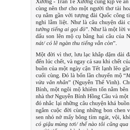
Xương - Trần Tế Xương cũng kịp về an 
cùng nên thơ cho một người thơ tài ho
cụ nằm gần với tượng đài Quốc công t
nghi lẫm liệt. Như là câu chuyện dài 
tưởng tiếng ai gọi đò
”. Như là một lời 
dấu son lên mộ cụ bằng hai câu của 
nát/ có lẽ ngàn thu tiếng vẫn còn
”.
Một đời vì thơ, lưu lạc khắp dặm dài đ
đến lúc chết, và ngay cả sau khi chết c
buồn của một ngày cận Tết lạnh lẽo gầ
cuối cùng. Đó là bốn lần chuyển mộ “
M
vừa văn nhân
” (Nguyễn Thế Vinh). Ch
Bính, một ngôi mộ khiêm tốn nằm bên v
nhà thơ Nguyễn Bính Hồng Cầu và một 
đó nhắc lại những câu chuyện khá buồn 
ngắm cuộc đời cùng những bon chen vậ
sen nhỏ nở mấy bông tím ngát, vội, kh
có giậu mùng tơi/ thể nào tôi cũng qua