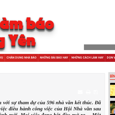
VỤ
CHÂN DUNG NHÀ BÁO
NHỮNG BÀI BÁO HAY
NHỮNG CÁCH LÀM HAY
DỌN 
BÌ
 với sự tham dự của 596 nhà văn kết thúc. Đã
 việc điều hành công việc của Hội Nhà văn sau
hành mới. Mọi việc đang bắt đầu mở ra… Một