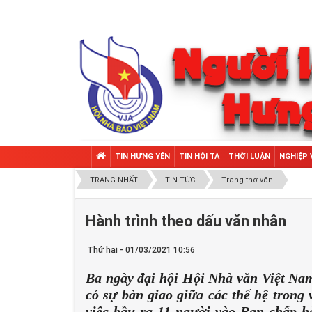
TIN HƯNG YÊN
TIN HỘI TA
THỜI LUẬN
NGHIỆP 
TRANG NHẤT
TIN TỨC
Trang thơ văn
Hành trình theo dấu văn nhân
Thứ hai - 01/03/2021 10:56
Ba ngày đại hội Hội Nhà văn Việt Nam
có sự bàn giao giữa các thế hệ trong
việc bầu ra 11 người vào Ban chấp 