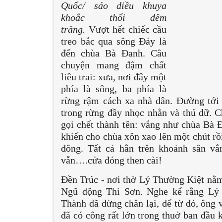
Quốc/ sáo diều khuya
khoắc thổi đêm
trăng.
Vượt hết chiếc cầu
treo bắc qua sông Đáy là
đến chùa Bà Đanh. Câu
chuyện mang đậm chất
liêu trai: xưa, nơi đây một
phía là sông, ba phía là
rừng rậm cách xa nhà dân. Đường tới
trong rừng đầy nhọc nhằn và thú dữ. Ch
gọi chết thành tên: vắng như chùa Bà 
khiến cho chùa xôn xao lên một chút rồi
đông. Tất cả hằn trên khoảnh sân vắ
vẫn….cửa đóng then cài!
Đền Trúc - nơi thờ Lý Thường Kiệt nằ
Ngũ động Thi Sơn. Nghe kể rằng Lý
Thành đã dừng chân lại, để từ đó, ông 
đã có công rất lớn trong thuở ban đầu k