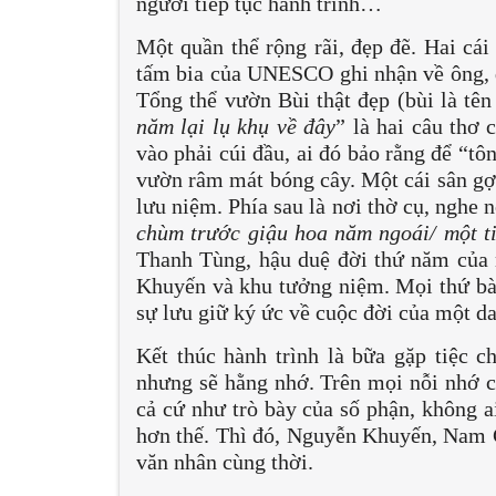
người tiếp tục hành trình…
Một quần thể rộng rãi, đẹp đẽ. Hai cá
tấm bia của UNESCO ghi nhận về ông,
Tổng thể vườn Bùi thật đẹp (bùi là tên
năm lại lụ khụ về đây
” là hai câu thơ
vào phải cúi đầu, ai đó bảo rằng để “t
vườn râm mát bóng cây. Một cái sân gợ
lưu niệm. Phía sau là nơi thờ cụ, nghe 
chùm trước giậu hoa năm ngoái/ một t
Thanh Tùng, hậu duệ đời thứ năm của 
Khuyến và khu tưởng niệm. Mọi thứ bày
sự lưu giữ ký ức về cuộc đời của một d
Kết thúc hành trình là bữa gặp tiệc c
nhưng sẽ hằng nhớ. Trên mọi nỗi nhớ có
cả cứ như trò bày của số phận, không a
hơn thế. Thì đó, Nguyễn Khuyến, Nam 
văn nhân cùng thời.