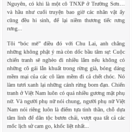
Nguyên, có khi là một cô TNXP ở Trường Sơn…
và hầu như cuối truyện bao giờ các nhân vật ấy
cũng đều hi sinh, để lại niềm thương tiếc rưng
rưng...
Tôi “bóc mẽ” điều đó với Chu Lai, anh chẳng
những không phật ý mà còn dốc bầu tâm sự: Cuộc
chiến tranh sẽ nghèo đi nhiều lắm nếu không có
những cô gái lẫn khuất trong rừng già, bóng dáng
mềm mại của các cô làm mềm đi cả chết chóc. Nó
làm tươi xanh lại những cánh rừng bom đạn. Chiến
tranh ở Việt Nam luôn có quá nhiều gương mặt phụ
nữ. Và người phụ nữ nói chung, người phụ nữ Việt
Nam nói riêng luôn là điểm tựa tinh thần, chỗ dựa
tâm linh để dân tộc bươn chải, vượt qua tất cả các
mốc lịch sử cam go, khốc liệt nhất...