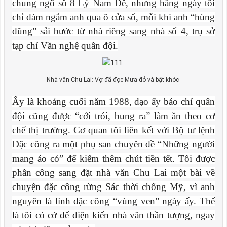
chung ngõ số 8 Lý Nam Đế, nhưng hằng ngày tôi
chỉ dám ngắm anh qua ô cửa sổ, mỗi khi anh “hùng
dũng” sải bước từ nhà riêng sang nhà số 4, trụ sở
tạp chí Văn nghệ quân đội.
Nhà văn Chu Lai: Vợ đã đọc Mưa đỏ và bật khóc
Ấy là khoảng cuối năm 1988, dạo ấy báo chí quân
đội cũng được “cởi trói, bung ra” làm ăn theo cơ
chế thị trường. Cơ quan tôi liên kết với Bộ tư lệnh
Đặc công ra một phụ san chuyên đề “Những người
mang áo cỏ” để kiếm thêm chút tiền tết. Tôi được
phân công sang đặt nhà văn Chu Lai một bài về
chuyện đặc công rừng Sác thời chống Mỹ, vì anh
nguyên là lính đặc công “vùng ven” ngày ấy. Thế
là tôi có cớ để diện kiến nhà văn thần tượng, ngay