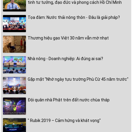
tinh tư tưởng, đạo đức và phong cách Hồ Chí Minh
Tọa đàm: Nước thải nông thôn - Đâu là giải pháp?
Thương hiệu gạo Việt 30 năm vẫn mờ nhạt
Nhà nông - Doanh nghiệp: Ai đúng ai sai?
Gặp mặt "Nhớ ngày tựu trường Phù Cừ 45 năm trước"
Đội quân nhà Phật trên đất nước chùa tháp
" Rubik 2019 – Cảm hứng và khát vọng"