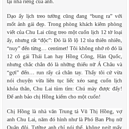
tại nhà riêng của anh.
Dạo ấy lịch treo tường cũng đang “bung ra” với
mốt ảnh gái đẹp. Trong phòng khách kiêm phòng
viết của Chu Lai cũng treo một cuốn lịch 12 tờ loại
ấy, nhưng rất “độc”: Đó là lồ lộ 12 tòa thiên nhiên,
“nuy” đến từng… centimet! Tôi không nhớ rõ đó là
12 cô gái Thái Lan hay Hồng Công, Hàn Quốc,
nhưng chắc chắn đó là những thiếu nữ Á Châu và
“gợi” đến… run rẩy cả chân tay. Thấy tôi cứ vừa
nói chuyện vừa liên tục liếc xéo sang cuốn lịch
khỏa thân, Chu Lai tủm tỉm: Chú mày được đấy!
Để anh bảo chị Hồng kiếm cho một cuốn!
Chị Hồng là nhà văn Trung tá Vũ Thị Hồng, vợ
anh Chu Lai, năm đó hình như là Phó Ban Phụ nữ
Quân đội. Tưởng anh chỉ nói thế, không ngờ mấy