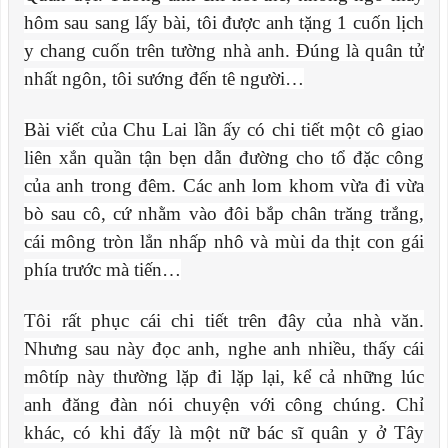
hôm sau sang lấy bài, tôi được anh tặng 1 cuốn lịch
y chang cuốn trên tường nhà anh. Đúng là quân tử
nhất ngôn, tôi sướng đến tê người…
Bài viết của Chu Lai lần ấy có chi tiết một cô giao
liên xắn quần tận bẹn dẫn đường cho tổ đặc công
của anh trong đêm. Các anh lom khom vừa đi vừa
bò sau cô, cứ nhằm vào đôi bắp chân trăng trắng,
cái mông tròn lẳn nhấp nhô và mùi da thịt con gái
phía trước mà tiến…
Tôi rất phục cái chi tiết trên đây của nhà văn.
Nhưng sau này đọc anh, nghe anh nhiều, thấy cái
môtíp này thường lặp đi lặp lại, kể cả những lúc
anh đăng đàn nói chuyện với công chúng. Chỉ
khác, có khi đấy là một nữ bác sĩ quân y ở Tây