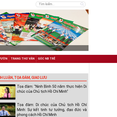
VƯỜN
TRANG THƠ VĂN
GÓC NB TRẺ
NH LUẬN, TỌA ĐÀM, GIAO LƯU
Tọa đàm: "Ninh Bình 50 năm thực hiện Di
chúc của Chủ tịch Hồ Chí Minh"
Tọa đàm: Di chúc của Chủ tịch Hồ Chí
Minh: Sự kết tinh tư tưởng, đạo đức và
phong cách Hồ Chí Minh