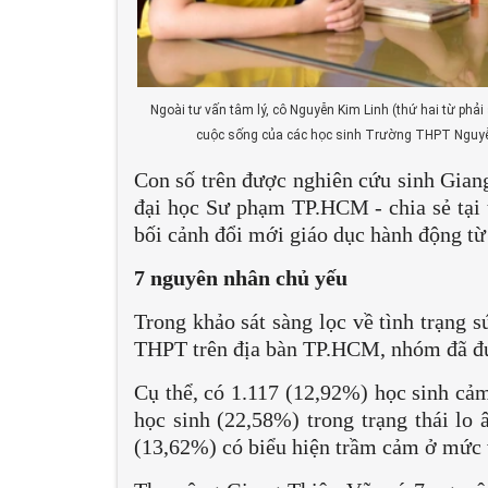
Ngoài tư vấn tâm lý, cô Nguyễn Kim Linh (thứ hai từ phả
cuộc sống của các học sinh Trường THPT Nguy
Con số trên được nghiên cứu sinh Gian
đại học Sư phạm TP.HCM - chia sẻ tại
bối cảnh đổi mới giáo dục hành động từ 
7 nguyên nhân chủ yếu
Trong khảo sát sàng lọc về tình trạng 
THPT trên địa bàn TP.HCM, nhóm đã đư
Cụ thể, có 1.117 (12,92%) học sinh cảm
học sinh (22,58%) trong trạng thái lo 
(13,62%) có biểu hiện trầm cảm ở mức v