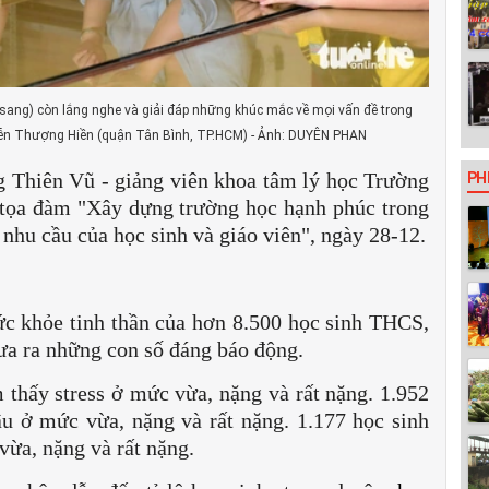
i sang) còn lắng nghe và giải đáp những khúc mắc về mọi vấn đề trong
ễn Thượng Hiền (quận Tân Bình, TP.HCM) - Ảnh: DUYÊN PHAN
g Thiên Vũ - giảng viên khoa tâm lý học Trường
PH
 tọa đàm "Xây dựng trường học hạnh phúc trong
nhu cầu của học sinh và giáo viên", ngày 28-12.
sức khỏe tinh thần của hơn 8.500 học sinh THCS,
a ra những con số đáng báo động.
 thấy stress ở mức vừa, nặng và rất nặng. 1.952
âu ở mức vừa, nặng và rất nặng. 1.177 học sinh
ừa, nặng và rất nặng.