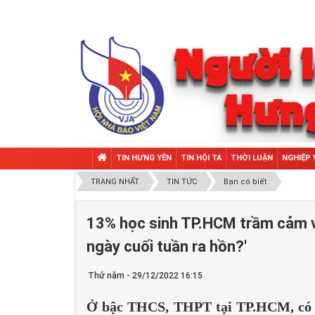
TIN HƯNG YÊN
TIN HỘI TA
THỜI LUẬN
NGHIỆP 
TRANG NHẤT
TIN TỨC
Bạn có biết
13% học sinh TP.HCM trầm cảm v
ngày cuối tuần ra hồn?'
Thứ năm - 29/12/2022 16:15
Ở bậc THCS, THPT tại TP.HCM, có 1