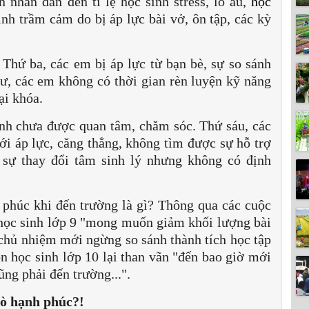
nhân dẫn đến tỉ lệ học sinh stress, lo âu,
học
inh trầm cảm do bị áp lực bài vở, ôn tập, các kỳ
. Thứ ba, các em bị áp lực từ bạn bè, sự so sánh
ư, các em không có thời gian rèn luyện kỹ năng
oại khóa.
inh chưa được quan tâm, chăm sóc. Thứ sáu, các
i áp lực, căng thẳng, không tìm được sự hỗ trợ
 sự thay đổi tâm sinh lý nhưng không có định
phúc khi đến trường là gì? Thông qua các cuộc
 học sinh lớp 9 "mong muốn giảm khối lượng bài
y chủ nhiệm mới ngừng so sánh thành tích học tập
òn học sinh lớp 10 lại than vãn "đến bao giờ mới
ng phải đến trường...".
rò hạnh phúc?!