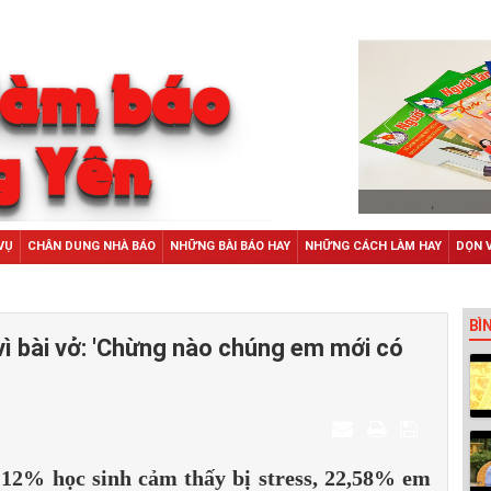
VỤ
CHÂN DUNG NHÀ BÁO
NHỮNG BÀI BÁO HAY
NHỮNG CÁCH LÀM HAY
DỌN 
BÌ
ì bài vở: 'Chừng nào chúng em mới có
2% học sinh cảm thấy bị stress, 22,58% em