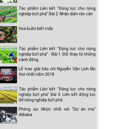
Tác phẩm Liên kết "Động lực cho nông
nghiệp bứt phá" Bài 2. Nhận diện rào cản
Hoa buồn biết mấy
Tác phẩm Liên kết "Động lực cho nông
nghiệp bứt phá" - Bài 1. Đổi thay từ những
cánh đồng
Lễ trao giải báo chí Nguyễn Văn Linh lần
thứ nhất năm 2018
Tác phẩm Liên kết "Động lực cho nông
nghiệp bứt phá" Bài 3. Liên kết động lực
để nông nghiệp bứt phá
Phóng sự: Nhức nhối với "Dự án ma"
Alibaba