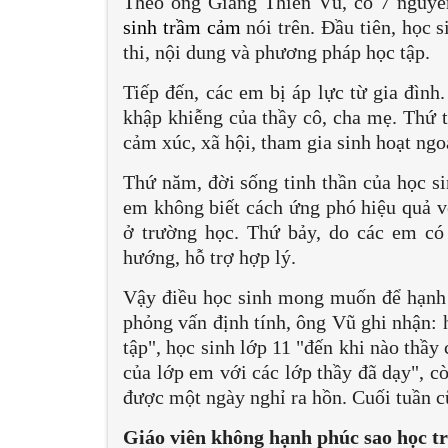
Theo ông Giang Thiên Vũ, có 7 nguyên 
sinh trầm cảm
nói trên. Đầu tiên, học s
thi, nội dung và phương pháp học tập.
Tiếp đến, các em bị áp lực từ gia đình
khập khiễng của thầy cô, cha mẹ. Thứ t
cảm xúc, xã hội, tham gia sinh hoạt ng
Thứ năm, đời sống tinh thần của học s
em không biết cách ứng phó hiệu quả vớ
ở trường học. Thứ bảy, do các em có
hướng, hỗ trợ hợp lý.
Vậy điều học sinh mong muốn để hạnh 
phỏng vấn định tính, ông Vũ ghi nhận:
tập", học sinh lớp 11 "đến khi nào thầ
của lớp em với các lớp thầy đã dạy", c
được một ngày nghỉ ra hồn. Cuối tuần cũ
Giáo viên không hạnh phúc sao học t