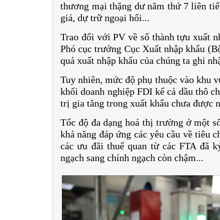
thương mại thặng dư năm thứ 7 liên tiếp
giá, dự trữ ngoại hối...
Trao đổi với PV về số thành tựu xuất 
Phó cục trưởng Cục Xuất nhập khẩu (Bộ 
quả xuất nhập khẩu của chúng ta ghi nhậ
Tuy nhiên, mức độ phụ thuộc vào khu v
khối doanh nghiệp FDI kể cả dầu thô c
trị gia tăng trong xuất khẩu chưa đượ
Tốc độ đa dạng hoá thị trường ở một s
khả năng đáp ứng các yêu cầu về tiêu ch
các ưu đãi thuế quan từ các FTA đã ký
ngạch sang chính ngạch còn chậm...