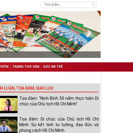
VƯỜN
TRANG THƠ VĂN
GÓC NB TRẺ
NH LUẬN, TỌA ĐÀM, GIAO LƯU
Tọa đàm: "Ninh Bình 50 năm thực hiện Di
chúc của Chủ tịch Hồ Chí Minh"
Tọa đàm: Di chúc của Chủ tịch Hồ Chí
Minh: Sự kết tinh tư tưởng, đạo đức và
phong cách Hồ Chí Minh