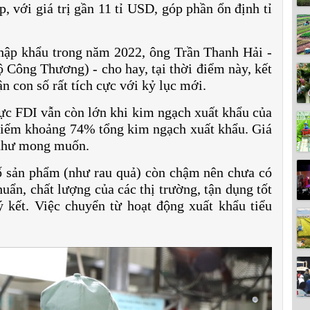
, với giá trị gần 11 tỉ USD, góp phần ổn định tỉ
nhập khẩu trong năm 2022, ông Trần Thanh Hải -
Công Thương) - cho hay, tại thời điểm này, kết
n con số rất tích cực với kỷ lục mới.
ực FDI vẫn còn lớn khi kim ngạch xuất khẩu của
hiếm khoảng 74% tổng kim ngạch xuất khẩu. Giá
c như mong muốn.
ố sản phẩm (như rau quả) còn chậm nên chưa có
uẩn, chất lượng của các thị trường, tận dụng tốt
 kết. Việc chuyển từ hoạt động xuất khẩu tiểu