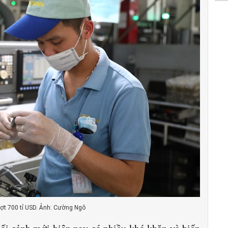
ợt 700 tỉ USD. Ảnh: Cường Ngô