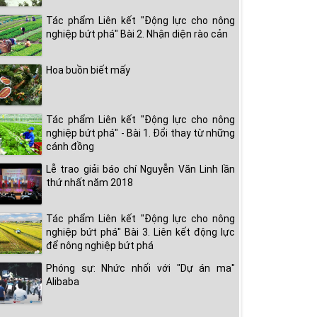
Tác phẩm Liên kết "Động lực cho nông
nghiệp bứt phá" Bài 2. Nhận diện rào cản
Hoa buồn biết mấy
Tác phẩm Liên kết "Động lực cho nông
nghiệp bứt phá" - Bài 1. Đổi thay từ những
cánh đồng
Lễ trao giải báo chí Nguyễn Văn Linh lần
thứ nhất năm 2018
Tác phẩm Liên kết "Động lực cho nông
nghiệp bứt phá" Bài 3. Liên kết động lực
để nông nghiệp bứt phá
Phóng sự: Nhức nhối với "Dự án ma"
Alibaba