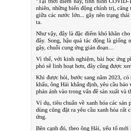
"Tại thời điểm này, tình hình COVID-1
nhiên, những biến động chính trị, căng 
giữa các nước lớn... gây nên trạng thá
ta.
Như vậy, đây là đặc điểm khó khăn cho 
đây. Song, hậu quả tác động là giống 
gãy, chuỗi cung ứng gián đoạn…
Vì thế, với kinh nghiệm, bài học ứng p
phó sẽ linh hoạt hơn, đây cũng được xem
Khi được hỏi, bước sang năm 2023, có 
khẩu, ông Hải khẳng định, yêu cầu bảo 
phản ánh vào trong vấn đề sản xuất và 
Ví dụ, tiêu chuẩn về xanh hóa các sản 
dùng cũng đặt ra yêu cầu xanh hóa rất 
ứng.
Bên cạnh đó, theo ông Hải, yếu tố mới 