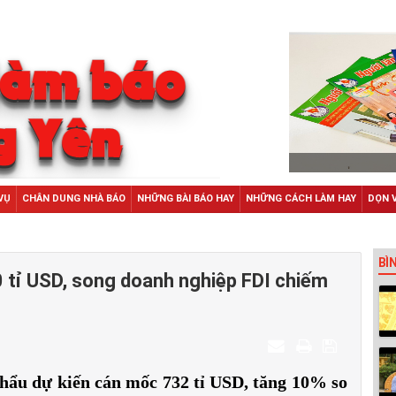
VỤ
CHÂN DUNG NHÀ BÁO
NHỮNG BÀI BÁO HAY
NHỮNG CÁCH LÀM HAY
DỌN 
BÌ
 tỉ USD, song doanh nghiệp FDI chiếm
khẩu
dự kiến cán mốc 732 tỉ USD, tăng 10% so