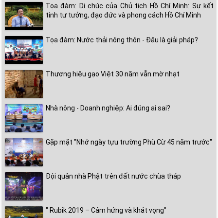
Tọa đàm: Di chúc của Chủ tịch Hồ Chí Minh: Sự kết
tinh tư tưởng, đạo đức và phong cách Hồ Chí Minh
Tọa đàm: Nước thải nông thôn - Đâu là giải pháp?
Thương hiệu gạo Việt 30 năm vẫn mờ nhạt
Nhà nông - Doanh nghiệp: Ai đúng ai sai?
Gặp mặt "Nhớ ngày tựu trường Phù Cừ 45 năm trước"
Đội quân nhà Phật trên đất nước chùa tháp
" Rubik 2019 – Cảm hứng và khát vọng"