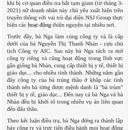
khi bị cơ quan điều tra bắt tạm giam (từ tháng 3-
2021) nữ doanh nhân này chủ yếu xuất hiện trên
truyền thông với vai trò đại diện NSJ Group thực
hiện các
hoạt động
thiện nguyện tại nhiều nơi.
Trước đây, bà Nga làm cùng công ty và là cấp
dưới của bà Nguyễn Thị Thanh Nhàn - cựu chủ
tịch Công ty AIC. Sau này bà Nga tách ra mở
công ty riêng và cũng hoạt động trong lĩnh vực
gần giống bà Nhàn, cung cấp thiết bị y tế, thiết bị
giáo dục... cho nhiều tỉnh thành. Những năm gần
đây công ty của bà trúng thầu ở khắp các tỉnh
thành nên bà từng được mệnh danh là "bà trùm"
thiết bị y tế, giáo dục... Đến nay cả bà Nga và bà
Nhàn đều bị khởi tố trong nhiều vụ án liên quan
đến đấu thầu.
Theo kết luận điều tra, bà Nga đứng ra thành lập
bảy công ty và trực tiếp điều hành mọi hoạt động