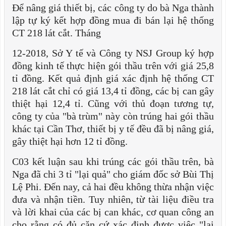
Để nâng giá thiết bị, các công ty do bà Nga thành
lập tự ký kết hợp đồng mua đi bán lại hệ thống
CT 218 lát cắt. Tháng
12-2018, Sở Y tế và Công ty NSJ Group ký hợp
đồng kinh tế thực hiện gói thầu trên với giá 25,8
tỉ đồng. Kết quả định giá xác định hệ thống CT
218 lát cắt chỉ có giá 13,4 tỉ đồng, các bị can gây
thiệt hại 12,4 tỉ. Cũng với thủ đoạn tương tự,
công ty của "bà trùm" này còn trúng hai gói thầu
khác tại Cần Thơ, thiết bị y tế đều đã bị nâng giá,
gây thiệt hại hơn 12 tỉ đồng.
C03 kết luận sau khi trúng các gói thầu trên, bà
Nga đã chi 3 tỉ "lại quả" cho giám đốc sở Bùi Thị
Lệ Phi. Đến nay, cả hai đều không thừa nhận việc
đưa và nhận tiền. Tuy nhiên, từ tài liệu điều tra
và lời khai của các bị can khác, cơ quan công an
cho rằng có đủ căn cứ xác định được việc "lại