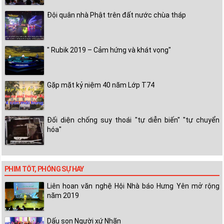
Đội quân nhà Phật trên đất nước chùa tháp
" Rubik 2019 – Cảm hứng và khát vọng"
Gặp mặt kỷ niệm 40 năm Lớp T74
Đối diện chống suy thoái "tự diễn biến" "tự chuyển
hóa"
PHIM TỐT, PHÓNG SỰ HAY
Liên hoan văn nghệ Hội Nhà báo Hưng Yên mở rộng
năm 2019
Dấu son Người xứ Nhãn