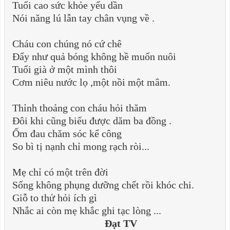
Tuổi cao sức khỏe yếu dần
Nói năng lú lẫn tay chân vụng về .
Cháu con chúng nó cứ chê
Đẩy như quả bóng không hề muốn nuôi
Tuổi già ở một mình thôi
Cơm niêu nước lọ ,một nồi một mâm.
Thỉnh thoảng con cháu hỏi thăm
Đôi khi cũng biếu được dăm ba đồng .
Ốm đau chăm sóc kể công
So bì tị nạnh chỉ mong rạch ròi...
Mẹ chỉ có một trên đời
Sống không phụng dưỡng chết rồi khóc chi.
Giỗ to thử hỏi ích gì
Nhắc ai còn mẹ khắc ghi tạc lòng ...
Đạt TV