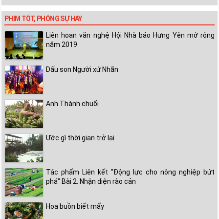
PHIM TỐT, PHÓNG SỰ HAY
Liên hoan văn nghệ Hội Nhà báo Hưng Yên mở rộng
năm 2019
Dấu son Người xứ Nhãn
Anh Thành chuối
Ước gì thời gian trở lại
Tác phẩm Liên kết "Động lực cho nông nghiệp bứt
phá" Bài 2. Nhận diện rào cản
Hoa buồn biết mấy