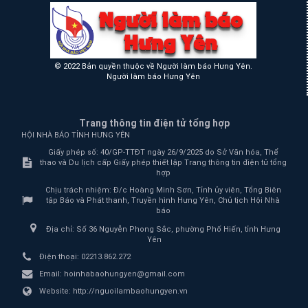
© 2022 Bản quyền thuộc về Người làm báo Hưng Yên.
Người làm báo Hưng Yên
Trang thông tin điện tử tổng hợp
HỘI NHÀ BÁO TỈNH HƯNG YÊN
Giấy phép số: 40/GP-TTĐT ngày 26/9/2025 do Sở Văn hóa, Thể
thao và Du lịch cấp Giấy phép thiết lập Trang thông tin điện tử tổng
hợp
Chịu trách nhiệm:
Đ/c Hoàng Minh Sơn, Tỉnh ủy viên, Tổng Biên
tập Báo và Phát thanh, Truyền hình Hưng Yên, Chủ tịch Hội Nhà
báo
Địa chỉ:
Số 36 Nguyễn Phong Sắc, phường Phố Hiến, tỉnh Hưng
Yên
Điện thoại:
02213.862.272
Email:
hoinhabaohungyen@gmail.com
Website:
http://nguoilambaohungyen.vn