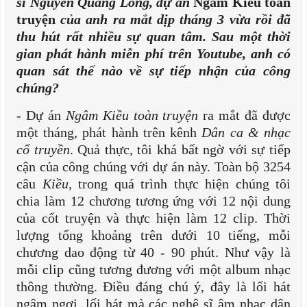
sĩ Nguyễn Quang Long, dự án
Ngâm Kiều toàn
truyện
của anh ra mắt dịp tháng 3 vừa rồi đã
thu hút rất nhiều sự quan tâm. Sau một thời
gian phát hành miễn phí trên Youtube, anh có
quan sát thế nào về sự tiếp nhận của công
chúng?
- Dự án
Ngâm Kiều toàn truyện
ra mắt đã được
một tháng, phát hành trên kênh
Dân ca
& nhạc
cổ truyền
. Quả thực, tôi khá bất ngờ với sự tiếp
cận của công chúng với dự án này. Toàn bộ 3254
câu
Kiều,
trong quá trình thực hiện chúng tôi
chia làm 12 chương tương ứng với 12 nội dung
của cốt truyện và thực hiện làm 12 clip. Thời
lượng tổng khoảng trên dưới 10 tiếng, mỗi
chương dao động từ 40 - 90 phút. Như vậy là
mỗi clip cũng tương đương với một album nhạc
thông thường. Điều đáng chú ý, đây là lối hát
ngâm ngợi, lối hát mà các nghệ sĩ âm nhạc dân