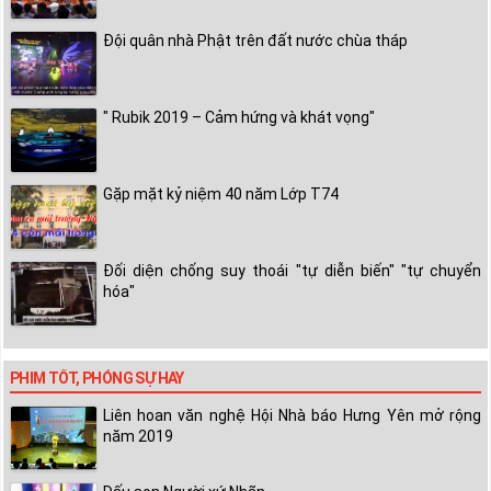
Đội quân nhà Phật trên đất nước chùa tháp
" Rubik 2019 – Cảm hứng và khát vọng"
Gặp mặt kỷ niệm 40 năm Lớp T74
Đối diện chống suy thoái "tự diễn biến" "tự chuyển
hóa"
PHIM TỐT, PHÓNG SỰ HAY
Liên hoan văn nghệ Hội Nhà báo Hưng Yên mở rộng
năm 2019