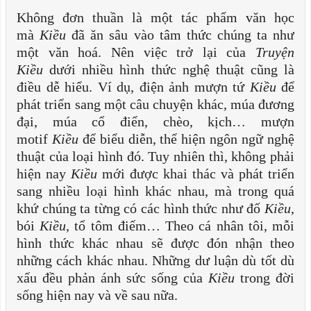
Không đơn thuần là một tác phẩm văn học
mà
Kiều
đã ăn sâu vào tâm thức chúng ta như
một văn hoá. Nên việc trở lại của
Truyện
Kiều
dưới nhiều hình thức nghệ thuật cũng là
điều dễ hiểu. Ví dụ, điện ảnh mượn tứ
Kiều
để
phát triển sang một câu chuyện khác, múa đương
đại, múa cổ điển, chèo, kịch… mượn
motif
Kiều
để biểu diễn, thể hiện ngôn ngữ nghệ
thuật của loại hình đó. Tuy nhiên thì, không phải
hiện nay
Kiều
mới được khai thác và phát triển
sang nhiều loại hình khác nhau, mà trong quá
khứ chúng ta từng có các hình thức như đố
Kiều
,
bói
Kiều
, tổ tôm điếm… Theo cá nhân tôi, mỗi
hình thức khác nhau sẽ được đón nhận theo
những cách khác nhau. Những dư luận dù tốt dù
xấu đều phản ánh sức sống của
Kiều
trong đời
sống hiện nay và về sau nữa.