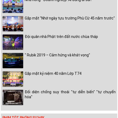
Gặp mặt "Nhớ ngày tựu trường Phù Cừ 45 năm trước"
Đội quân nhà Phật trên đất nước chùa tháp
" Rubik 2019 – Cảm hứng và khát vọng"
Gặp mặt kỷ niệm 40 năm Lớp T74
Đối diện chống suy thoái "tự diễn biến" "tự chuyển
hóa"
PHIM TỐT, PHÓNG SỰ HAY