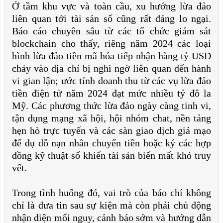
Ở tầm khu vực và toàn cầu, xu hướng lừa đảo
liên quan tới tài sản số cũng rất đáng lo ngại.
Báo cáo chuyên sâu từ các tổ chức giám sát
blockchain cho thấy, riêng năm 2024 các loại
hình lừa đảo tiền mã hóa tiếp nhận hàng tỷ USD
chảy vào địa chỉ bị nghi ngờ liên quan đến hành
vi gian lận; ước tính doanh thu từ các vụ lừa đảo
tiền điện tử năm 2024 đạt mức nhiều tỷ đô la
Mỹ. Các phương thức lừa đảo ngày càng tinh vi,
tận dụng mạng xã hội, hội nhóm chat, nền tảng
hẹn hò trực tuyến và các sàn giao dịch giả mạo
để dụ dỗ nạn nhân chuyển tiền hoặc ký các hợp
đồng kỹ thuật số khiến tài sản biến mất khó truy
vết.
Trong tình huống đó, vai trò của báo chí không
chỉ là đưa tin sau sự kiện mà còn phải chủ động
nhận diện mối nguy, cảnh báo sớm và hướng dẫn