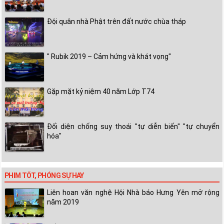
Đội quân nhà Phật trên đất nước chùa tháp
" Rubik 2019 – Cảm hứng và khát vọng"
Gặp mặt kỷ niệm 40 năm Lớp T74
Đối diện chống suy thoái "tự diễn biến" "tự chuyển
hóa"
PHIM TỐT, PHÓNG SỰ HAY
Liên hoan văn nghệ Hội Nhà báo Hưng Yên mở rộng
năm 2019