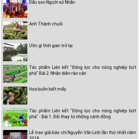
Dấu son Người xứ Nhãn
Anh Thành chuối
Ước gì thời gian trở lại
Tác phẩm Liên kết "Động lực cho nông nghiệp bứt
phá" Bài 2. Nhận diện rào cản
Hoa buồn biết mấy
Tác phẩm Liên kết "Động lực cho nông nghiệp bứt
phá" - Bài 1. Đổi thay từ những cánh đồng
Lễ trao giải báo chí Nguyễn Văn Linh lần thứ nhất năm
2018