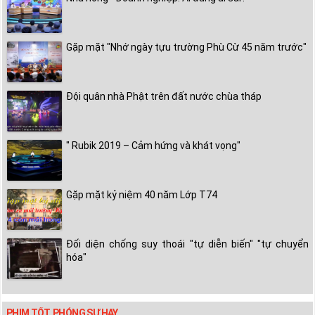
Gặp mặt "Nhớ ngày tựu trường Phù Cừ 45 năm trước"
Đội quân nhà Phật trên đất nước chùa tháp
" Rubik 2019 – Cảm hứng và khát vọng"
Gặp mặt kỷ niệm 40 năm Lớp T74
Đối diện chống suy thoái "tự diễn biến" "tự chuyển
hóa"
PHIM TỐT, PHÓNG SỰ HAY