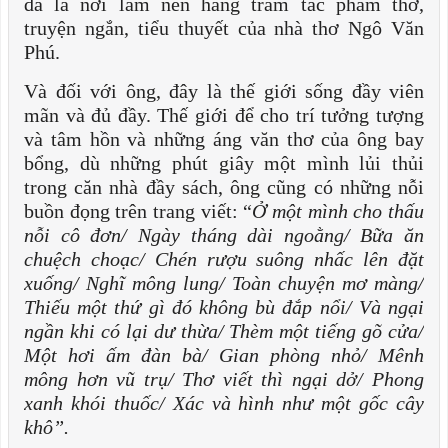
đã là nơi làm nên hàng trăm tác phẩm thơ,
truyện ngắn, tiểu thuyết của nhà thơ Ngô Văn
Phú.
Và đối với ông, đây là thế giới sống đầy viên
mãn và đủ đầy. Thế giới để cho trí tưởng tượng
và tâm hồn và những áng văn thơ của ông bay
bổng, dù những phút giây một mình lủi thủi
trong căn nhà đầy sách, ông cũng có những nỗi
buồn đọng trên trang viết: “
Ở một mình cho thấu
nỗi cô đơn/ Ngày tháng dài ngoằng/ Bữa ăn
chuệch choạc/ Chén rượu suông nhấc lên đặt
xuống/ Nghĩ mông lung/ Toàn chuyện mơ màng/
Thiếu một thứ gì đó không bù đắp nổi/ Và ngại
ngần khi có lại dư thừa/ Thèm một tiếng gõ cửa/
Một hơi ấm đàn bà/ Gian phòng nhỏ/ Mênh
mông hơn vũ trụ/ Thơ viết thì ngại dở/ Phong
xanh khói thuốc/ Xác và hình như một gốc cây
khô”.