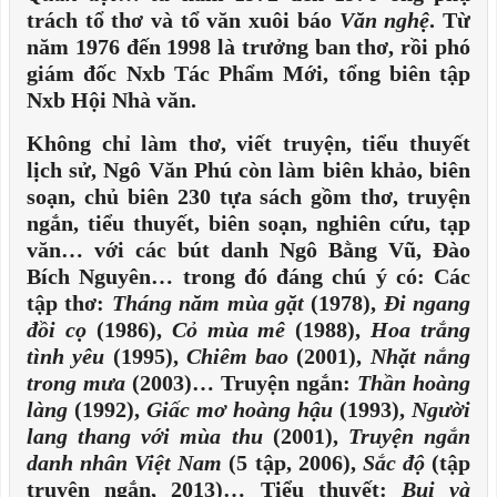
trách tổ thơ và tổ văn xuôi báo
Văn nghệ
. Từ
năm 1976 đến 1998 là trưởng ban thơ, rồi phó
giám đốc Nxb Tác Phẩm Mới, tổng biên tập
Nxb Hội Nhà văn.
Không chỉ làm thơ, viết truyện, tiểu thuyết
lịch sử, Ngô Văn Phú còn làm biên khảo, biên
soạn, chủ biên 230 tựa sách gồm thơ, truyện
ngắn, tiểu thuyết, biên soạn, nghiên cứu, tạp
văn… với các bút danh Ngô Bằng Vũ, Đào
Bích Nguyên… trong đó đáng chú ý có: Các
tập thơ:
Tháng năm mùa gặt
(1978),
Đi ngang
đồi cọ
(1986),
Cỏ mùa mê
(1988),
Hoa trắng
tình yêu
(1995),
Chiêm bao
(2001),
Nhặt nắng
trong mưa
(2003)…
Truyện ngắn:
Thần hoàng
làng
(1992),
Giấc mơ hoàng hậu
(1993),
Người
lang thang với mùa thu
(2001),
Truyện ngắn
danh nhân Việt Nam
(5 tập, 2006),
Sắc độ
(tập
truyện ngắn, 2013)… Tiểu thuyết:
Bụi và