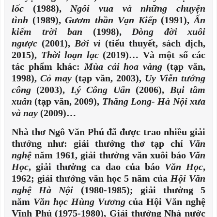
lốc
(1988),
Ngôi vua và những chuyện
tình
(1989),
Gươm thần Vạn Kiếp
(1991),
Ấn
kiếm trời ban
(1998),
Dòng đời xuôi
ngược
(2001),
Bởi vì
(tiểu thuyết, sách dịch,
2015),
Thời loạn lạc
(2019)… Và một số các
tác phẩm khác:
Mùa cải hoa vàng
(tạp văn,
1998),
Cỏ may
(tạp văn, 2003),
Uy Viễn tướng
công
(2003),
Lý Công Uẩn
(2006),
Bụi tầm
xuân
(tạp văn, 2009),
Thăng Long- Hà Nội xưa
và nay
(2009)…
Nhà thơ Ngô Văn Phú đã được trao nhiều giải
thưởng như: giải thưởng thơ tạp chí
Văn
nghệ
năm 1961, giải thưởng văn xuôi báo
Văn
Học
, giải thưởng ca dao của báo
Văn Học
,
1962; giải thưởng văn học 5 năm của
Hội Văn
nghệ Hà Nội
(1980-1985); giải thưởng 5
năm
Văn học Hùng Vương
của Hội Văn nghệ
Vĩnh Phú (1975-1980), Giải thưởng Nhà nước