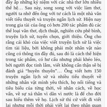
đầy ắp những kỷ niệm với các nhà thơ lớn nhiều
thế hệ… Sau này, song song với việc làm thơ,
người ta nhớ đến ông với tư cách là một nhà văn
viết tiểu thuyết và truyện ngắn lịch sử. Hiện nay
trong gia tài của ông có hơn 200 tác phẩm đủ các
thể loại văn thơ, dịch thuật, nghiên cứu phê bình,
truyện lịch sử, tuyển chọn, giới thiệu. Ông cho
rằng cái khó của việc viết truyện lịch sử là việc
tìm tài liệu, bởi không phải một nhân vật nào
cũng có thông tin đầy đủ, sau đó là cách thể hiện
trong tác phẩm, có hư cấu nhưng phải khéo léo,
bởi người đọc tinh lắm, viết không cẩn thận sẽ bị
đánh giá “huyên thuyên”… Ông viết hơn 150
truyện ngắn lịch sử và nhiều tiểu thuyết về
những nhân vật mình yêu thích, họ nổi tiếng và
tiêu biểu của từng thời, về nhân cách, về học
vấn, về sự xả thân vì dân vì nước là để cho đời
sau hiểu thêm về họ. Lịch sử thì cứ viết đi viết
lại nhưng mỗi thời phải viết lại theo nhãn quan