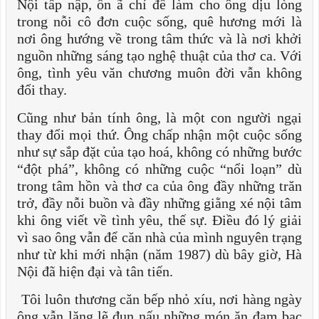
Nội tấp nập, ồn ã chỉ để làm cho ông dịu lòng
trong nỗi cô đơn cuộc sống, quê hương mới là
nơi ông hướng về trong tâm thức và là nơi khởi
nguồn những sáng tạo nghệ thuật của thơ ca. Với
ông, tình yêu văn chương muôn đời vẫn không
đổi thay.
Cũng như bản tính ông, là một con người ngại
thay đổi mọi thứ. Ông chấp nhận một cuộc sống
như sự sắp đặt của tạo hoá, không có những bước
“đột phá”, không có những cuộc “nổi loạn” dù
trong tâm hồn và thơ ca của ông đầy những trăn
trở, đầy nỗi buồn và đầy những giằng xé nội tâm
khi ông viết về tình yêu, thế sự. Điều đó lý giải
vì sao ông vẫn để căn nhà của mình nguyên trạng
như từ khi mới nhận (năm 1987) dù bây giờ, Hà
Nội đã hiện đại và tân tiến.
Tôi luôn thương căn bếp nhỏ xíu, nơi hàng ngày
ông vẫn lặng lẽ đun nấu những món ăn đạm bạc