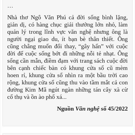
…
Nhà thơ Ngô Văn Phú cả đời sống bình lặng,
giản dị, có hàng chục giải thưởng lớn nhỏ, làm
quản lý trong lĩnh vực văn nghệ nhưng ông là
người ngại giao du, ít bạn bè thân thiết. Ông
cũng chẳng muốn đổi thay, “gây hấn” với cuộc
đời để cuộc sống bớt đi những nỗi tẻ nhạt. Ông
sống cần mẫn, điềm đạm với trang sách cuộc đời
bên cạnh chiếc bàn có khung cửa sổ cũ mèm
hoen rỉ, khung cửa sổ nhìn ra một bầu trời cao
rộng, khung cửa sổ cũng thu vào tầm mắt cả con
đường Kim Mã ngút ngàn những tán cây xà cừ
cổ thụ và ồn ào phố xá...
Nguồn
Văn nghệ
số 45/2022