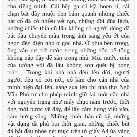
cho riêng mình. Cái bếp ga cũ kỹ, hoen rỉ, cái
chạn bát đầy muội đen bám quanh những chiếc
bát cổ đã có nhiều vết rạn, những đôi đũa lệch,
những chiếc thìa cũ lâu không có người dùng đã
bắt đầu chuyển màu trong ánh sáng yếu ớt của
ngọn đèn điện nhỏ ở góc nhà. Ở phía bên trong,
ông vẫn dự trữ nước trong những bồn bê tông
không nắp đậy để sẵn trong nhà. Mùi nước, mùi
của tường vôi đã lâu không sơn quét bị bong
tróc… Trong khi nhà nhà đều lên đời, người
người đều cố cơi nới, cố làm cho căn nhà của
mình hiện đại lên, sáng sủa lên thì nhà thơ Ngô
Văn Phú tự cho phép mình giữ lại một căn nhà
với nguyên trạng như mấy chục năm trước, thời
ông mới bước về đây, để lấy cảm hứng viết văn,
cảm hứng sống. Những chiếc bàn cũ kỹ, những
vật dụng đã phủ bụi thời gian, những chiếc bút
đã bắt đầu nhòe nét mực trên tờ giấy A4 úa vàng