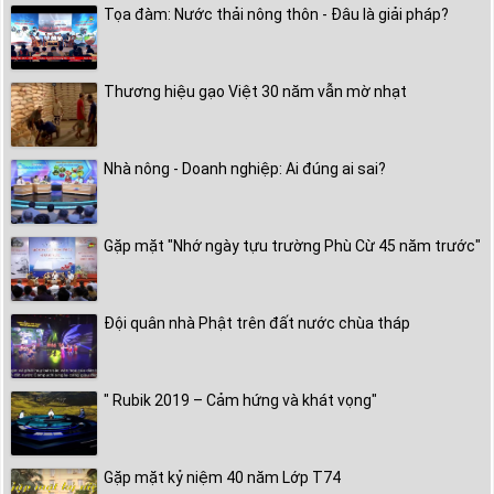
Tọa đàm: Nước thải nông thôn - Đâu là giải pháp?
Thương hiệu gạo Việt 30 năm vẫn mờ nhạt
Nhà nông - Doanh nghiệp: Ai đúng ai sai?
Gặp mặt "Nhớ ngày tựu trường Phù Cừ 45 năm trước"
Đội quân nhà Phật trên đất nước chùa tháp
" Rubik 2019 – Cảm hứng và khát vọng"
Gặp mặt kỷ niệm 40 năm Lớp T74