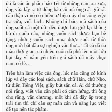
đó là các ấn phẩm báo Tết từ những năm xa xưa,
ông vừa lấy ra từ đống báo cũ mà ông cất giữ rất
cẩn thận vì nó có nhiều tư liệu qúy cho công việc
tra cứu, viết lách. Không chỉ báo, mà sách của
ông suốt cả một đời đều được lưu giữ lại không
bỏ đi cuốn nào, những cuốn sách được bạn bè
tặng, những cuốn sách mua được suốt từ thời
ông mới bắt đầu sự nghiệp văn thơ... Tất cả đã úa
màu thời gian, có nhiều cuốn đã phủ lên một lớp
bụi dày vì nằm yên trên giá sách đã mấy chục
năm có lẻ…
Trên bàn làm việc của ông, lúc nào cũng có kính
lúp và đầy các loại sách, sách chữ Hán, chữ Nho,
từ điển Tiếng Việt, giấy bút sẵn cả. Ai đó thường
nói rằng, viết văn cần phải có cảm hứng, thì ông
cho rằng, văn chương, một khi đã đầy ắp trong
trái tim thì chỉ cần sự mẫn cán và năng lực viết
để tạo nên tác phẩm.