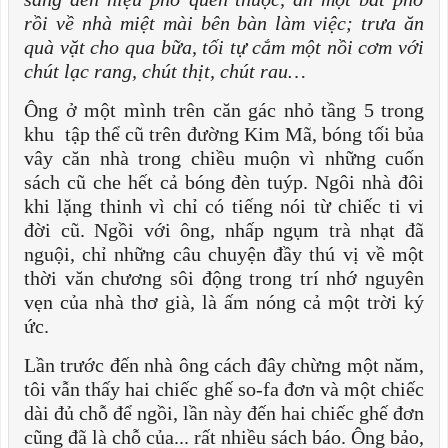
rồi về nhà miệt mài bên bàn làm việc; trưa ăn
quà vặt cho qua bữa, tối tự cắm một nồi cơm với
chút lạc rang, chút thịt, chút rau…
Ông ở một mình trên căn gác nhỏ tầng 5 trong
khu tập thể cũ trên đường Kim Mã, bóng tối bủa
vây căn nhà trong chiều muộn vì những cuốn
sách cũ che hết cả bóng đèn tuýp. Ngôi nhà đôi
khi lặng thinh vì chỉ có tiếng nói từ chiếc ti vi
đời cũ. Ngồi với ông, nhấp ngụm trà nhạt đã
nguội, chỉ những câu chuyện đầy thú vị về một
thời văn chương sôi động trong trí nhớ nguyên
vẹn của nhà thơ già, là ấm nóng cả một trời ký
ức.
Lần trước đến nhà ông cách đây chừng một năm,
tôi vẫn thấy hai chiếc ghế so-fa đơn và một chiếc
dài đủ chỗ để ngồi, lần này đến hai chiếc ghế đơn
cũng đã là chỗ của... rất nhiều sách báo. Ông bảo,