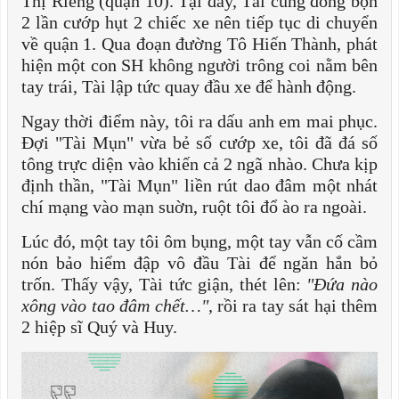
Thị Riêng (quận 10). Tại đây, Tài cùng đồng bọn
2 lần cướp hụt 2 chiếc xe nên tiếp tục di chuyển
về quận 1. Qua đoạn đường Tô Hiến Thành, phát
hiện một con SH không người trông coi nằm bên
tay trái, Tài lập tức quay đầu xe để hành động.
Ngay thời điểm này, tôi ra dấu anh em mai phục.
Đợi "Tài Mụn" vừa bẻ số cướp xe, tôi đã đá số
tông trực diện vào khiến cả 2 ngã nhào. Chưa kịp
định thần, "Tài Mụn" liền rút dao đâm một nhát
chí mạng vào mạn suờn, ruột tôi đổ ào ra ngoài.
Lúc đó, một tay tôi ôm bụng, một tay vẫn cố cầm
nón bảo hiểm đập vô đầu Tài để ngăn hắn bỏ
trốn. Thấy vậy, Tài tức giận, thét lên:
"Đứa nào
xông vào tao đâm chết…"
, rồi ra tay sát hại thêm
2 hiệp sĩ Quý và Huy.