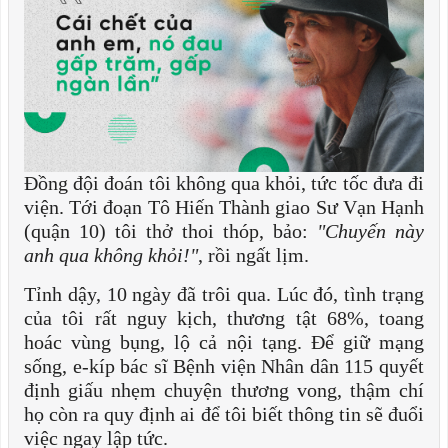
Đồng đội đoán tôi không qua khỏi, tức tốc đưa đi
viện. Tới đoạn Tô Hiến Thành giao Sư Vạn Hạnh
(quận 10) tôi thở thoi thóp, bảo:
"Chuyến này
anh qua không khỏi!"
, rồi ngất lịm.
Tỉnh dậy, 10 ngày đã trôi qua. Lúc đó, tình trạng
của tôi rất nguy kịch, thương tật 68%, toang
hoác vùng bụng, lộ cả nội tạng. Để giữ mạng
sống, e-kíp bác sĩ Bệnh viện Nhân dân 115 quyết
định giấu nhẹm chuyện thương vong, thậm chí
họ còn ra quy định ai để tôi biết thông tin sẽ đuổi
việc ngay lập tức.