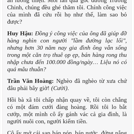
ăn lương thiện. Mỗi lần qua góc đường Trường
Chinh, chúng đều ghé thăm tôi. Chính công việc
của mình đã cứu rỗi họ như thế, làm sao bỏ
được?
Huy Hậu:
Đồng ý công việc của ông đã giúp đỡ
hàng nghìn con người "lầm đường lạc lối",
nhưng hơn 30 năm nay gia đình ông vẫn sống
trong một căn trọ thuê ọp ẹp, bán hàng rong thu
nhập chưa đến 100.000 đồng/ngày… Liệu nó có
quá mâu thuẫn?
Trần Văn Hoàng:
Nghèo đã nghèo từ xưa chứ
đâu phải bây giờ!
(Cười).
Hồi bà xã tôi chấp nhận quay về, tôi còn chẳng
có một đám cưới đàng hoàng. Rồi tôi lo bắt
cướp, một mình cô ấy gánh vác cả gia đình, là
người nuôi con, người kiếm tiền.
Cô ấy mở cái sạp bán nón, bán nước, đứng nắng