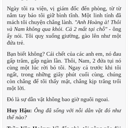
Ngày tôi ra viện, vị giám đốc đến phòng, từ từ
nắm tay bảo tôi giữ bình tĩnh. Một linh tính đã
mách tôi chuyện chẳng lành.
"Anh Hoàng à! Thôi
và Nam không qua khỏi. Cả 2 mất tại chỗ"
- ông
ấy nói. Tôi quỵ xuống giường, gào lên như một
đứa trẻ.
Bạn biết không? Cái chết của các anh em, nó đau
gấp trăm, gấp ngàn lần. Thôi, Nam, 2 đứa tụi nó
cùng một lúc rời bỏ tôi. Ngay cả trước khi tôi
ngất, trong những giây phút cuối cùng, chúng
còn chẳng để tôi thấy mặt, chẳng kịp trăng trối
một lời.
Đó là sự dằn vặt không bao giờ nguôi ngoai.
Huy Hậu:
Ông đã sống với nỗi dằn vặt đó như
thế nào?