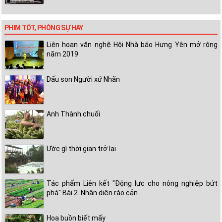
PHIM TỐT, PHÓNG SỰ HAY
Liên hoan văn nghệ Hội Nhà báo Hưng Yên mở rộng
năm 2019
Dấu son Người xứ Nhãn
Anh Thành chuối
Ước gì thời gian trở lại
Tác phẩm Liên kết "Động lực cho nông nghiệp bứt
phá" Bài 2. Nhận diện rào cản
Hoa buồn biết mấy