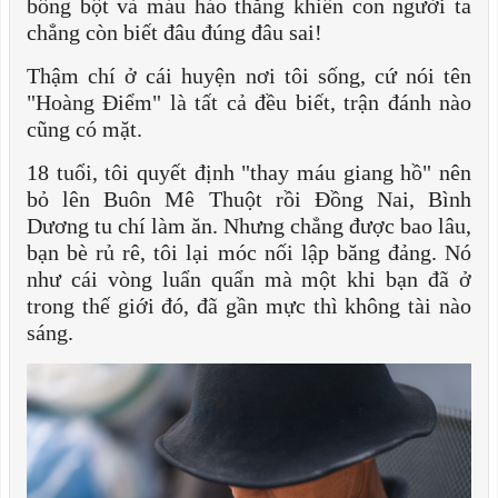
bồng bột và máu háo thắng khiến con người ta
chẳng còn biết đâu đúng đâu sai!
Thậm chí ở cái huyện nơi tôi sống, cứ nói tên
"Hoàng Điểm" là tất cả đều biết, trận đánh nào
cũng có mặt.
18 tuổi, tôi quyết định "thay máu giang hồ" nên
bỏ lên Buôn Mê Thuột rồi Đồng Nai, Bình
Dương tu chí làm ăn. Nhưng chẳng được bao lâu,
bạn bè rủ rê, tôi lại móc nối lập băng đảng. Nó
như cái vòng luẩn quẩn mà một khi bạn đã ở
trong thế giới đó, đã gần mực thì không tài nào
sáng.