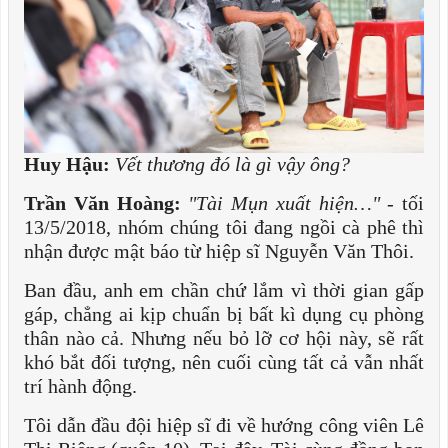
Huy Hậu:
Vết thương đó là gì vậy ông?
Trần Văn Hoàng:
"Tài Mụn xuất hiện…"
- tối
13/5/2018, nhóm chúng tôi đang ngồi cà phê thì
nhận được mật báo từ hiệp sĩ Nguyễn Văn Thôi.
Ban đầu, anh em chần chứ lắm vì thời gian gấp
gáp, chẳng ai kịp chuẩn bị bất kì dụng cụ phòng
thân nào cả. Nhưng nếu bỏ lỡ cơ hội này, sẽ rất
khó bắt đối tượng, nên cuối cùng tất cả vẫn nhất
trí hành động.
Tôi dẫn đầu đội hiệp sĩ đi về hướng công viên Lê