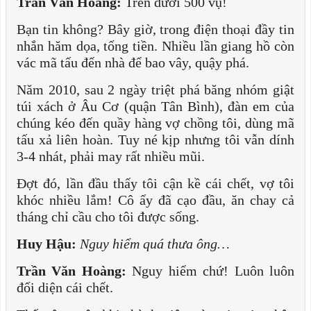
Trần Văn Hoàng:
Trên dưới 500 vụ!
Bạn tin không? Bây giờ, trong điện thoại đầy tin
nhắn hăm dọa, tống tiền. Nhiều lần giang hồ còn
vác mã tấu đến nhà để bao vây, quậy phá.
Năm 2010, sau 2 ngày triệt phá băng nhóm giật
túi xách ở Âu Cơ (quận Tân Bình), đàn em của
chúng kéo đến quầy hàng vợ chồng tôi, dùng mã
tấu xả liên hoàn. Tuy né kịp nhưng tôi vẫn dính
3-4 nhát, phải may rất nhiều mũi.
Đợt đó, lần đầu thấy tôi cận kề cái chết, vợ tôi
khóc nhiều lắm! Cô ấy đã cạo đầu, ăn chay cả
tháng chỉ cầu cho tôi được sống.
Huy Hậu:
Nguy hiểm quá thưa ông…
Trần Văn Hoàng:
Nguy hiểm chứ! Luôn luôn
đối diện cái chết.