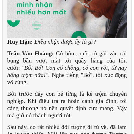
Huy Hậu:
Điều nhận được ấy là gì?
Trần Văn Hoàng:
Có hôm, một cô gái vác cái
bụng bầu vượt mặt tới quầy hàng của tôi,
cười:
"Bố! Bố! Con có chồng, có con rồi, từ nay
hổng trộm nữa!"
. Nghe tiếng "Bố", tôi xúc động
vô cùng.
Bởi trước đây con bé từng là kẻ trộm chuyên
nghiệp. Khi điều tra ra hoàn cảnh gia đình, tôi
càng thương nó nên quyết định cưu mang. Vậy
mà giờ nó thành người tốt.
Sau này, có rất nhiều đối tượng đi tù về, đã làm