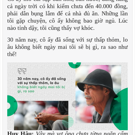
cả ngày trời có khi kiếm chưa đến 40.000 đồng,
phải dằn bụng lắm để cả nhà đủ ăn. Những lần
tôi gặp chuyện, cô ấy không bao giờ ngủ. Lúc
nào tỉnh dậy, tôi cũng thấy vợ khóc.
30 năm nay, cô ấy đã sống với sự thấp thỏm, lo
âu không biết ngày mai tôi sẽ bị gì, ra sao như
thế!
Huy Hậu:
Vậy mà vợ ông chưa từng ngăn cấm