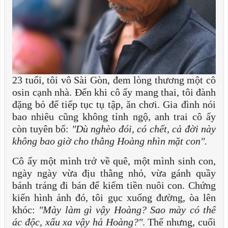
23 tuổi, tôi vô Sài Gòn, đem lòng thương một cô
osin cạnh nhà. Đến khi cô ấy mang thai, tôi đành
đặng bỏ để tiếp tục tụ tập, ăn chơi. Gia đình nói
bao nhiêu cũng không tỉnh ngộ, anh trai cô ấy
còn tuyên bố:
"Dù nghèo đói, có chết, cả đời này
không bao giờ cho thằng Hoàng nhìn mặt con".
Cô ấy một mình trở về quê, một mình sinh con,
ngày ngày vừa địu thằng nhỏ, vừa gánh quầy
bánh tráng đi bán để kiếm tiền nuôi con. Chứng
kiến hình ảnh đó, tôi gục xuống đường, òa lên
khóc:
"Mày làm gì vậy Hoàng? Sao mày có thể
ác độc, xấu xa vậy hả Hoàng?"
. Thế nhưng, cuối