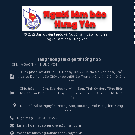
© 2022 Bản quyền thuộc về Người làm báo Hưng Yên.
Người làm báo Hưng Yên
Trang thông tin điện tử tổng hợp
HỘI NHÀ BÁO TỈNH HƯNG YÊN
Giấy phép số: 40/GP-TTĐT ngày 26/9/2025 do Sở Văn hóa, Thể
thao và Du lịch cấp Giấy phép thiết lập Trang thông tin điện tử tổng
hợp
Chịu trách nhiệm:
Đ/c Hoàng Minh Sơn, Tỉnh ủy viên, Tổng Biên
tập Báo và Phát thanh, Truyền hình Hưng Yên, Chủ tịch Hội Nhà
báo
Địa chỉ:
Số 36 Nguyễn Phong Sắc, phường Phố Hiến, tỉnh Hưng
Yên
Điện thoại:
02213.862.272
Email:
hoinhabaohungyen@gmail.com
Website:
http://nguoilambaohungyen.vn