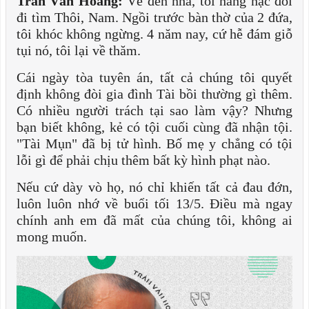
Trần Văn Hoàng:
Về đến nhà, tôi nằng nặc đòi
đi tìm Thôi, Nam. Ngồi trước bàn thờ của 2 đứa,
tôi khóc không ngừng. 4 năm nay, cứ hễ đám giỗ
tụi nó, tôi lại về thăm.
Cái ngày tòa tuyên án, tất cả chúng tôi quyết
định không đòi gia đình Tài bồi thường gì thêm.
Có nhiều người trách tại sao làm vậy? Nhưng
bạn biết không, kẻ có tội cuối cùng đã nhận tội.
"Tài Mụn" đã bị tử hình. Bố mẹ y chẳng có tội
lỗi gì để phải chịu thêm bất kỳ hình phạt nào.
Nếu cứ dày vò họ, nó chỉ khiến tất cả đau đớn,
luôn luôn nhớ về buổi tối 13/5. Điều mà ngay
chính anh em đã mất của chúng tôi, không ai
mong muốn.