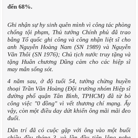
đến 68%.
Ghi nhận sự hy sinh quên mình vì công tác phòng
chống tội phạm, Thủ tướng Chính phủ đã trao
bằng Tổ quốc ghi công và công nhận liệt sĩ cho
anh Nguyễn Hoàng Nam (SN 1989) và Nguyễn
Văn Thôi (SN 1976); Chủ tịch nước truy tặng và
tặng Huân chương Dũng cảm cho các hiệp sĩ
may mắn sống sót.
4 năm sau, ở độ tuổi 54, tưởng chừng huyền
thoại Trần Văn Hoàng (Đội trưởng nhóm Hiệp sĩ
đường phố quận Tân Bình, TPHCM) đã từ bỏ
công việc "0 đồng" vì vết thương chí mạng. Ấy
vậy, còn một điều day dứt khiến ông mãi mãi đeo
đuổi.
Dân trí đã có cuộc gặp với ông vào một buổi
chiều đầu tháng 3, và lần đầu tiên lắng nghe