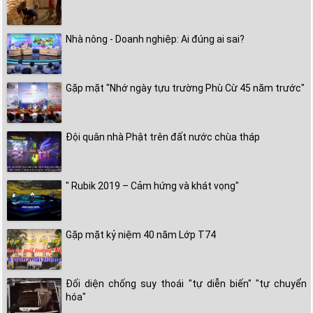
Nhà nông - Doanh nghiệp: Ai đúng ai sai?
Gặp mặt "Nhớ ngày tựu trường Phù Cừ 45 năm trước"
Đội quân nhà Phật trên đất nước chùa tháp
" Rubik 2019 – Cảm hứng và khát vọng"
Gặp mặt kỷ niệm 40 năm Lớp T74
Đối diện chống suy thoái "tự diễn biến" "tự chuyển
hóa"