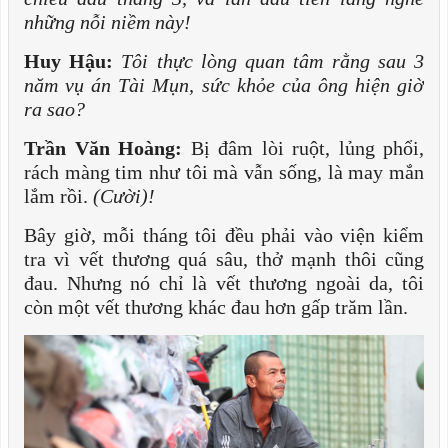
những nỗi niềm này!
Huy Hậu:
Tôi thực lòng quan tâm rằng sau 3
năm vụ án Tài Mụn, sức khỏe của ông hiện giờ
ra sao?
Trần Văn Hoàng:
Bị đâm lòi ruột, lủng phổi,
rách màng tim như tôi mà vẫn sống, là may mắn
lắm rồi.
(Cười)!
Bây giờ, mỗi tháng tôi đều phải vào viện kiểm
tra vì vết thương quá sâu, thở mạnh thôi cũng
đau. Nhưng nó chỉ là vết thương ngoài da, tôi
còn một vết thương khác đau hơn gấp trăm lần.