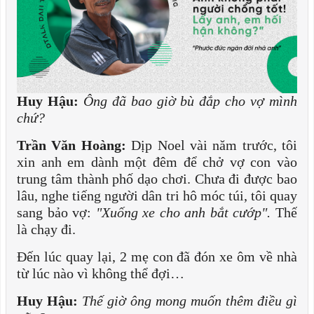
Huy Hậu:
Ông đã bao giờ bù đắp cho vợ mình
chứ?
Trần Văn Hoàng:
Dịp Noel vài năm trước, tôi
xin anh em dành một đêm để chở vợ con vào
trung tâm thành phố dạo chơi. Chưa đi được bao
lâu, nghe tiếng người dân tri hô móc túi, tôi quay
sang bảo vợ:
"Xuống xe cho anh bắt cướp".
Thế
là chạy đi.
Đến lúc quay lại, 2 mẹ con đã đón xe ôm về nhà
từ lúc nào vì không thể đợi…
Huy Hậu:
Thế giờ ông mong muốn thêm điều gì