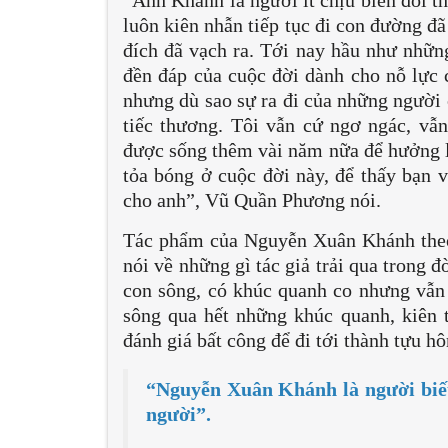
luôn kiên nhẫn tiếp tục đi con đường đã
đích đã vạch ra. Tới nay hầu như nhữ
đền đáp của cuộc đời dành cho nỗ lực 
nhưng dù sao sự ra đi của những người c
tiếc thương. Tôi vẫn cứ ngơ ngác, vẫn 
được sống thêm vài năm nữa để hưởng l
tỏa bóng ở cuộc đời này, để thấy bạn 
cho anh”, Vũ Quần Phương nói.
Tác phẩm của Nguyễn Xuân Khánh theo
nói về những gì tác giả trải qua trong 
con sông, có khúc quanh co nhưng vẫn
sông qua hết những khúc quanh, kiên t
đánh giá bất công để đi tới thành tựu h
“Nguyễn Xuân Khánh là người biết
người”.