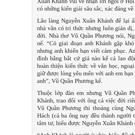
Xuân Khánh vui vẻ nhận lời ngồi ở Hội
có những kiến giải sâu sắc, xác đáng về
Lão làng Nguyễn Xuân Khánh để lại ấ
nhà văn có tri thức nhưng luôn giản dị
đời. Nhà thơ Vũ Quần Phương nói, Ng
nể. “Có giai đoạn anh Khánh gặp khó 
nhưng anh khiến bạn viết cảm phục. An
đình bằng bất cứ giá nào kể cả lao độ
hoàn thiện kiến thức về văn học, ngoại
giữ được lòng yêu mến với anh em bạn 
anh”, Vũ Quần Phương kể.
Thuộc lớp đàn em nhưng Vũ Quần Ph
Khánh, trao đổi với ông cả việc đời ri
Vũ Quần Phương thi thoảng cùng Ng
Hách (cả ba ông nay đều thành người t
tâm tư, hiểu được Nguyễn Xuân Khánh đ
“Anh Khánh là người ít chịu biến đổi t