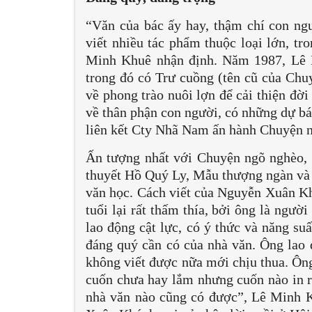
“Văn của bác ấy hay, thậm chí con ngư
viết nhiều tác phẩm thuộc loại lớn, t
Minh Khuê nhận định. Năm 1987, Lê 
trong đó có Trư cuồng (tên cũ của Chuy
về phong trào nuôi lợn để cải thiện đời
về thân phận con người, có những dự b
liên kết Cty Nhã Nam ấn hành Chuyện 
Ấn tượng nhất với Chuyện ngõ nghèo, 
thuyết Hồ Quý Ly, Mẫu thượng ngàn và Đ
văn học. Cách viết của Nguyễn Xuân Kh
tuổi lại rất thấm thía, bởi ông là ngườ
lao động cật lực, có ý thức và năng su
đáng quý cần có của nhà văn. Ông lao 
không viết được nữa mới chịu thua. Ông
cuốn chưa hay lắm nhưng cuốn nào in r
nhà văn nào cũng có được”, Lê Minh K