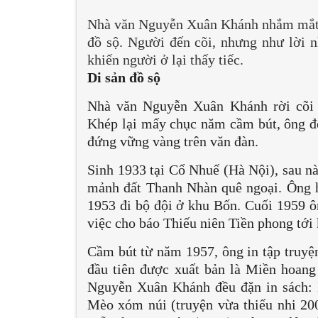
Nhà văn Nguyễn Xuân Khánh nhắm mắt xu
đồ sộ. Người đến cõi, nhưng như lời 
khiến người ở lại thấy tiếc.
Di sản đồ sộ
Nhà văn Nguyễn Xuân Khánh rời cõi t
Khép lại mấy chục năm cầm bút, ông để
đứng vững vàng trên văn đàn.
Sinh 1933 tại Cổ Nhuế (Hà Nội), sau n
mảnh đất Thanh Nhàn quê ngoại. Ông 
1953 đi bộ đội ở khu Bốn. Cuối 1959 ô
việc cho báo Thiếu niên Tiền phong tới
Cầm bút từ năm 1957, ông in tập truyệ
đầu tiên được xuất bản là Miền hoang
Nguyễn Xuân Khánh đều đặn in sách: 
Mèo xóm núi (truyện vừa thiếu nhi 200