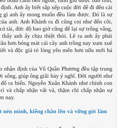
 định. Anh ấy biết sắp xếp cuộc đời để đi đến cái
ng gì anh ấy mong muốn đều làm được. Đó là sự
của anh. Anh Khánh ra đi cũng coi như đến cõi,
ó tài, đức độ bao giờ cũng để lại sự trống vắng,
thấy anh ấy chịu thiệt thòi. Lẽ ra anh ấy phải
âu hơn bóng mát cái cây anh trồng nay xum xuê
viết và độc giả tỏ lòng yêu mến hơn nữa mới hả
 nhận định của Vũ Quần Phương đều tập trung
đời sống, giúp ông giãi bày ý nghĩ. Đời người như
 đổ ra biển. Nguyễn Xuân Khánh như chính con
rì và chấp nhận vất vả, thậm chí chấp nhận sự
ôm nay.
 nén mình, kiễng chân lên và vững gót làm