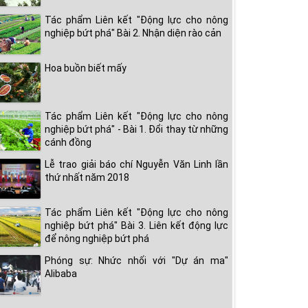
Tác phẩm Liên kết "Động lực cho nông
nghiệp bứt phá" Bài 2. Nhận diện rào cản
Hoa buồn biết mấy
Tác phẩm Liên kết "Động lực cho nông
nghiệp bứt phá" - Bài 1. Đổi thay từ những
cánh đồng
Lễ trao giải báo chí Nguyễn Văn Linh lần
thứ nhất năm 2018
Tác phẩm Liên kết "Động lực cho nông
nghiệp bứt phá" Bài 3. Liên kết động lực
để nông nghiệp bứt phá
Phóng sự: Nhức nhối với "Dự án ma"
Alibaba