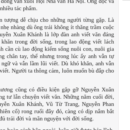
 đồng văn xuôi Hội Nhà văn Hà Nội. Ông đọc và
 nhiều tác phẩm.
n tượng dễ chịu cho những người từng gặp. Là
, nhẹ nhàng dù ông trải không ít thăng trầm cuộc
uyễn Xuân Khánh là lớp đàn anh viết văn đáng
khăn trong đời sống, trong lao động viết lách
h cần cù lao động kiếm sống nuôi con, nuôi gia
ng chân tay, thế nhưng trong lúc ấy anh vẫn tự
 ngữ và vẫn lầm lũi viết. Dù khó khăn, anh vẫn
viết. Người ta thông cảm, luôn muốn bù đắp cho
ương cũng có điều kiện gặp gỡ Nguyễn Xuân
êng tư lẫn chuyện viết văn. Những năm cuối đời,
uyễn Xuân Khánh, Vũ Từ Trang, Nguyễn Phan
hiên cổ) rong ruổi đây đó, càng có dịp nắm bắt
ủ trải đời và mãn nguyện với đời sống.
heo hoàn cảnh bên ngoài, luôn giữ được bản lĩnh,