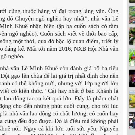
ời cũng thuộc hàng vĩ đại trong làng văn. Ông
rong đó Chuyện ngõ nghèo hay nhất”, nhà văn Lê
Minh Khuê nhận biên tập ba cuốn sách có tầm
ện ngõ nghèo). Cuốn sách viết về thời bao cấp,
 sống một thời, qua đó bộc lộ quan điểm, triết lý
áo đáng kể. Mãi tới năm 2016, NXB Hội Nhà văn
ngõ nghèo.
nhà văn Lê Minh Khuê còn đánh giá bộ ba tiểu
ội gạo lên chùa để lại giá trị nhất định cho nền
ánh có thể không mới, nhưng với lớp người lớn
i viết có kiến thức. “Cái hay nhất ở bác Khánh là
ất lao động tạo ra kết quả lớn. Đấy là phẩm chất
động cho đến những phút cuối cùng, cho tới lúc
 là nhà văn lao động có chất lượng, có cuốn hay
a cũng đều đọc được. Đó là điều mà không phải
huê nói. Ngay cả khi lớn tuổi sức yếu, Nguyễn