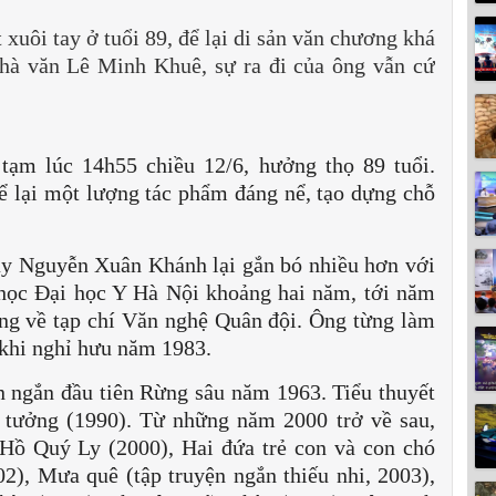
ôi tay ở tuổi 89, để lại di sản văn chương khá
nhà văn Lê Minh Khuê, sự ra đi của ông vẫn cứ
ạm lúc 14h55 chiều 12/6, hưởng thọ 89 tuổi.
 lại một lượng tác phẩm đáng nể, tạo dựng chỗ
ày Nguyễn Xuân Khánh lại gắn bó nhiều hơn với
học Đại học Y Hà Nội khoảng hai năm, tới năm
ng về tạp chí Văn nghệ Quân đội. Ông từng làm
 khi nghỉ hưu năm 1983.
n ngắn đầu tiên Rừng sâu năm 1963. Tiểu thuyết
 tưởng (1990). Từ những năm 2000 trở về sau,
Hồ Quý Ly (2000), Hai đứa trẻ con và con chó
2), Mưa quê (tập truyện ngắn thiếu nhi, 2003),