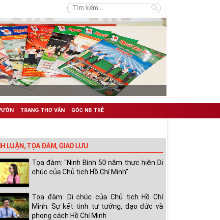
VƯỜN
TRANG THƠ VĂN
GÓC NB TRẺ
NH LUẬN, TỌA ĐÀM, GIAO LƯU
Tọa đàm: "Ninh Bình 50 năm thực hiện Di
chúc của Chủ tịch Hồ Chí Minh"
Tọa đàm: Di chúc của Chủ tịch Hồ Chí
Minh: Sự kết tinh tư tưởng, đạo đức và
phong cách Hồ Chí Minh