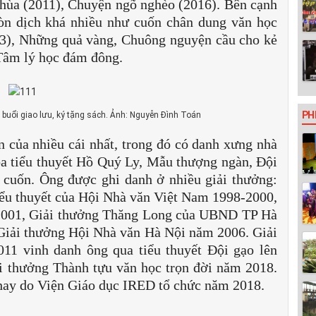
hùa (2011), Chuyện ngõ nghèo (2016). Bên cạnh
n dịch khá nhiều như cuốn chân dung văn học
93), Những quả vàng, Chuông nguyện cầu cho kẻ
 Tâm lý học đám đông.
PH
uổi giao lưu, ký tặng sách. Ảnh: Nguyễn Đình Toán
 của nhiều cái nhất, trong đó có danh xưng nhà
ộ ba tiểu thuyết Hồ Quý Ly, Mẫu thượng ngàn, Đội
 cuốn. Ông được ghi danh ở nhiều giải thưởng:
iểu thuyết của Hội Nhà văn Việt Nam 1998-2000,
2001, Giải thưởng Thăng Long của UBND TP Hà
iải thưởng Hội Nhà văn Hà Nội năm 2006. Giải
1 vinh danh ông qua tiểu thuyết Đội gạo lên
i thưởng Thành tựu văn học trọn đời năm 2018.
hay do Viện Giáo dục IRED tổ chức năm 2018.