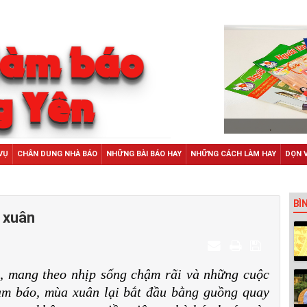
VỤ
CHÂN DUNG NHÀ BÁO
NHỮNG BÀI BÁO HAY
NHỮNG CÁCH LÀM HAY
DỌN 
BÌ
 xuân
, mang theo nhịp sống chậm rãi và những cuộc
àm báo, mùa xuân lại bắt đầu bằng guồng quay