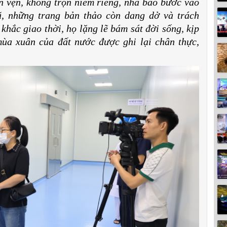
ọn vẹn, không trọn niềm riêng, nhà báo bước vào
, những trang bản thảo còn dang dở và trách
khắc giao thời, họ lặng lẽ bám sát đời sống, kịp
mùa xuân của đất nước được ghi lại chân thực,