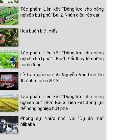
Tác phẩm Liên kết "Động lực cho nông
nghiệp bứt phá" Bài 2. Nhận diện rào cản
Hoa buồn biết mấy
Tác phẩm Liên kết "Động lực cho nông
nghiệp bứt phá" - Bài 1. Đổi thay từ những
cánh đồng
Lễ trao giải báo chí Nguyễn Văn Linh lần
thứ nhất năm 2018
Tác phẩm Liên kết "Động lực cho nông
nghiệp bứt phá" Bài 3. Liên kết động lực
để nông nghiệp bứt phá
Phóng sự: Nhức nhối với "Dự án ma"
Alibaba