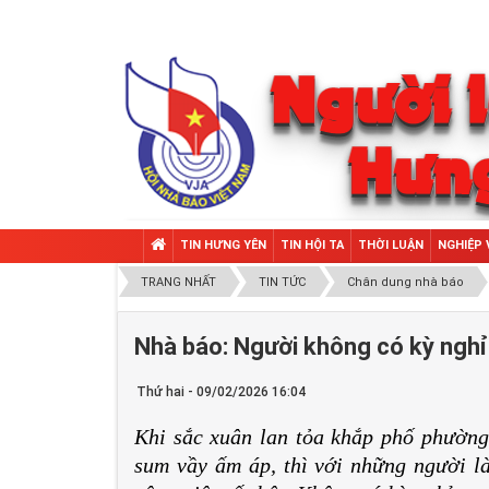
TIN HƯNG YÊN
TIN HỘI TA
THỜI LUẬN
NGHIỆP 
TRANG NHẤT
TIN TỨC
Chân dung nhà báo
Nhà báo: Người không có kỳ nghỉ
Thứ hai - 09/02/2026 16:04
Khi sắc xuân lan tỏa khắp phố phường
sum vầy ấm áp, thì với những người l