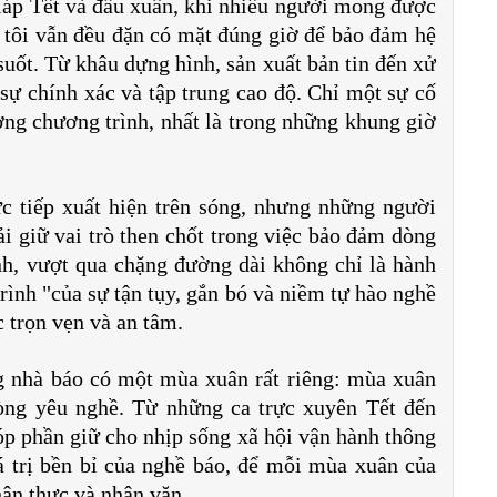
áp Tết và đầu xuân, khi nhiều người mong được
 tôi vẫn đều đặn có mặt đúng giờ để bảo đảm hệ
suốt. Từ khâu dựng hình, sản xuất bản tin đến xử
 sự chính xác và tập trung cao độ. Chỉ một sự cố
ng chương trình, nhất là trong những khung giờ
c tiếp xuất hiện trên sóng, nhưng những người
 giữ vai trò then chốt trong việc bảo đảm dòng
nh, vượt qua chặng đường dài không chỉ là hành
trình "của sự tận tụy, gắn bó và niềm tự hào nghề
 trọn vẹn và an tâm.
g nhà báo có một mùa xuân rất riêng: mùa xuân
lòng yêu nghề. Từ những ca trực xuyên Tết đến
p phần giữ cho nhịp sống xã hội vận hành thông
á trị bền bỉ của nghề báo, để mỗi mùa xuân của
hân thực và nhân văn.