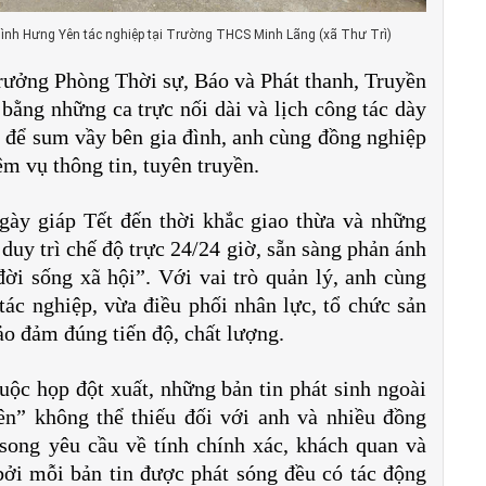
ình Hưng Yên tác nghiệp tại Trường THCS Minh Lãng (xã Thư Trì)
rưởng Phòng Thời sự, Báo và Phát thanh, Truyền
ằng những ca trực nối dài và lịch công tác dày
 để sum vầy bên gia đình, anh cùng đồng nghiệp
ệm vụ thông tin, tuyên truyền.
ày giáp Tết đến thời khắc giao thừa và những
uy trì chế độ trực 24/24 giờ, sẵn sàng phản ánh
đời sống xã hội”. Với vai trò quản lý, anh cùng
tác nghiệp, vừa điều phối nhân lực, tổ chức sản
bảo đảm đúng tiến độ, chất lượng.
ộc họp đột xuất, những bản tin phát sinh ngoài
ên” không thể thiếu đối với anh và nhiều đồng
 song yêu cầu về tính chính xác, khách quan và
bởi mỗi bản tin được phát sóng đều có tác động