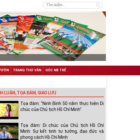
VƯỜN
TRANG THƠ VĂN
GÓC NB TRẺ
NH LUẬN, TỌA ĐÀM, GIAO LƯU
Tọa đàm: "Ninh Bình 50 năm thực hiện Di
chúc của Chủ tịch Hồ Chí Minh"
Tọa đàm: Di chúc của Chủ tịch Hồ Chí
Minh: Sự kết tinh tư tưởng, đạo đức và
phong cách Hồ Chí Minh