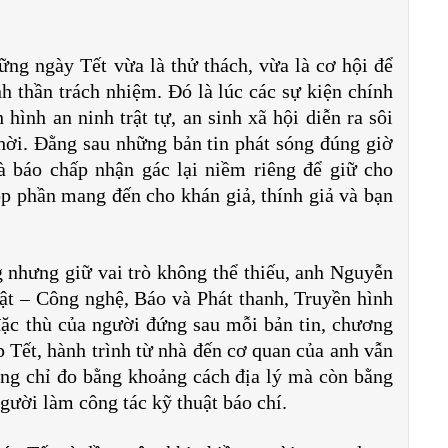
ng ngày Tết vừa là thử thách, vừa là cơ hội để
nh thần trách nhiệm. Đó là lúc các sự kiện chính
h hình an ninh trật tự, an sinh xã hội diễn ra sôi
thời. Đằng sau những bản tin phát sóng đúng giờ
à báo chấp nhận gác lại niềm riêng để giữ cho
óp phần mang đến cho khán giả, thính giả và bạn
ng nhưng giữ vai trò không thể thiếu, anh Nguyễn
ật – Công nghệ, Báo và Phát thanh, Truyền hình
ặc thù của người đứng sau mỗi bản tin, chương
p Tết, hành trình từ nhà đến cơ quan của anh vẫn
g chỉ đo bằng khoảng cách địa lý mà còn bằng
người làm công tác kỹ thuật báo chí.