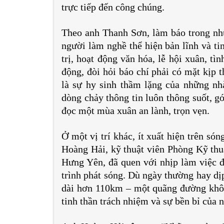
trực tiếp đến công chúng.
Theo anh Thanh Sơn, làm báo trong nhữ
người làm nghề thể hiện bản lĩnh và ti
trị, hoạt động văn hóa, lễ hội xuân, tìn
động, đòi hỏi báo chí phải có mặt kịp 
là sự hy sinh thầm lặng của những nh
dòng chảy thông tin luôn thông suốt, g
đọc một mùa xuân an lành, trọn vẹn.
Ở một vị trí khác, ít xuất hiện trên só
Hoàng Hải, kỹ thuật viên Phòng Kỹ thu
Hưng Yên, đã quen với nhịp làm việc đ
trình phát sóng. Dù ngày thường hay dị
dài hơn 110km – một quãng đường khôn
tinh thần trách nhiệm và sự bền bỉ của 