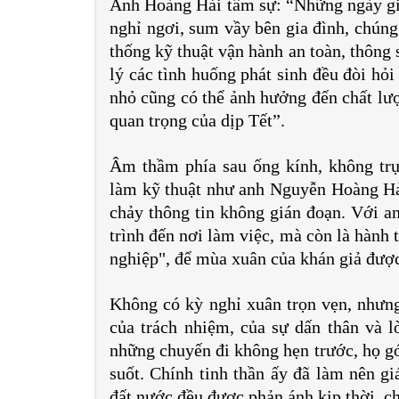
Anh Hoàng Hải tâm sự: “Những ngày gi
nghỉ ngơi, sum vầy bên gia đình, chúng
thống kỹ thuật vận hành an toàn, thông 
lý các tình huống phát sinh đều đòi hỏi
nhỏ cũng có thể ảnh hưởng đến chất lượ
quan trọng của dịp Tết”.
Âm thầm phía sau ống kính, không trự
làm kỹ thuật như anh Nguyễn Hoàng Hải
chảy thông tin không gián đoạn. Với a
trình đến nơi làm việc, mà còn là hành 
nghiệp", để mùa xuân của khán giả được
Không có kỳ nghỉ xuân trọn vẹn, nhưn
của trách nhiệm, của sự dấn thân và 
những chuyến đi không hẹn trước, họ gó
suốt. Chính tinh thần ấy đã làm nên gi
đất nước đều được phản ánh kịp thời, c