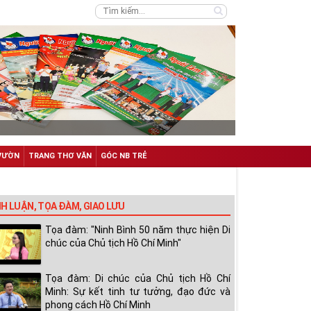
VƯỜN
TRANG THƠ VĂN
GÓC NB TRẺ
NH LUẬN, TỌA ĐÀM, GIAO LƯU
Tọa đàm: "Ninh Bình 50 năm thực hiện Di
chúc của Chủ tịch Hồ Chí Minh"
Tọa đàm: Di chúc của Chủ tịch Hồ Chí
Minh: Sự kết tinh tư tưởng, đạo đức và
phong cách Hồ Chí Minh