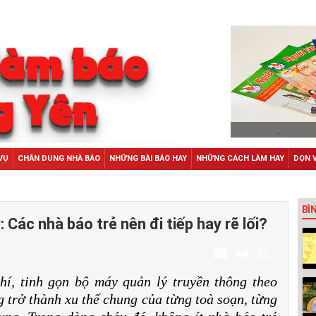
VỤ
CHÂN DUNG NHÀ BÁO
NHỮNG BÀI BÁO HAY
NHỮNG CÁCH LÀM HAY
DỌN 
BÌ
 Các nhà báo trẻ nên đi tiếp hay rẽ lối?
í, tinh gọn bộ máy quản lý truyền thông theo
 trở thành xu thế chung của từng toà soạn, từng