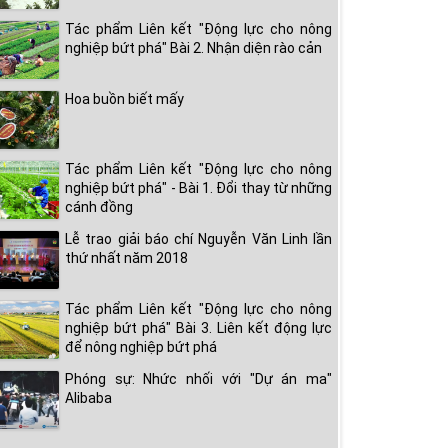
Tác phẩm Liên kết "Động lực cho nông
nghiệp bứt phá" Bài 2. Nhận diện rào cản
Hoa buồn biết mấy
Tác phẩm Liên kết "Động lực cho nông
nghiệp bứt phá" - Bài 1. Đổi thay từ những
cánh đồng
Lễ trao giải báo chí Nguyễn Văn Linh lần
thứ nhất năm 2018
Tác phẩm Liên kết "Động lực cho nông
nghiệp bứt phá" Bài 3. Liên kết động lực
để nông nghiệp bứt phá
Phóng sự: Nhức nhối với "Dự án ma"
Alibaba