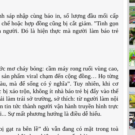
ình sáp nhập cùng báo in, số lượng đầu mối cấp
 chế hoặc hợp đồng cũng bị cắt giảm. "Tinh gọn
 người. Đó là hiện thực mà người làm báo trẻ
ước mơ cháy bỏng: cầm máy rong ruổi vùng cao,
 ra sản phẩm viral chạm đến cộng đồng… Họ từng
àu, mà để sống có ý nghĩa”. Tuy nhiên, khi cơ
 bị xáo trộn, không ít nhà báo trẻ bị đẩy vào thế
i làm trái sở trường, sở thích: từ người làm nội
ên tin tức thành người vận hành truyền hình trực
i... Sự mất phương hướng là điều dễ hiểu.
bị gạt ra bên lề” dù vẫn đang có mặt trong toà