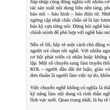
Sáp nhập cũng đồng nghĩa với nhiều cơ
tác sản xuất nội dung liên nền tảng, p
báo nói – báo hình – báo điện tử. Nh
ngừng cập nhật chắc chắn sẽ là lực lượ
báo kỳ cựu từng nói: Đừng hỏi nghề báo 
chính mình để phù hợp với nghề báo m
Nếu rẽ lối, hãy rẽ một cách chủ động v
người trẻ chọn rời nghề. Với nhiều ngư
cơ hội phát triển cá nhân hoặc không
lập. Một số chuyển sang làm truyền thô
KOL – người dẫn dắt dư luận, giáo vi
đơn thuần là người làm việc tự do, khôn
Việc chuyển nghề không có nghĩa là thất 
kỹ năng làm nội dung và tinh thần ngh
lĩnh vực mới. Quan trọng nhất, là họ rẽ