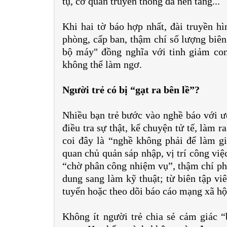
tụ, cơ quan truyền thông đa nền tảng...
Khi hai tờ báo hợp nhất, đài truyền h
phòng, cấp ban, thậm chí số lượng biên
bộ máy" đồng nghĩa với tinh giảm con
không thể làm ngơ.
Người trẻ có bị “gạt ra bên lề”?
Nhiều bạn trẻ bước vào nghề báo với 
điều tra sự thật, kể chuyện tử tế, làm
coi đây là “nghề không phải để làm gi
quan chủ quản sáp nhập, vị trí công việc
“chờ phân công nhiệm vụ”, thậm chí phả
dung sang làm kỹ thuật; từ biên tập vi
tuyến hoặc theo dõi báo cáo mạng xã hộ
Không ít người trẻ chia sẻ cảm giác “