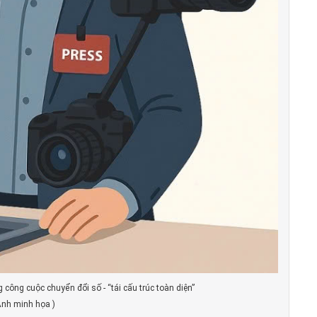
 công cuộc chuyển đổi số - “tái cấu trúc toàn diện”
Ảnh minh họa )