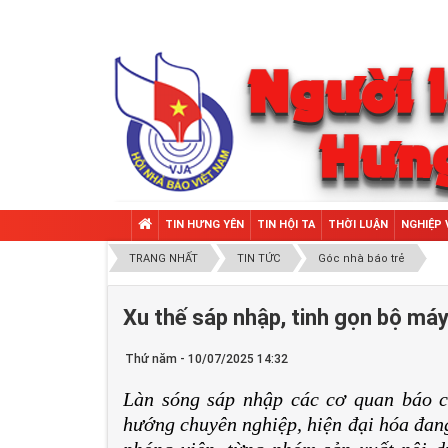
TIN HƯNG YÊN
TIN HỘI TA
THỜI LUẬN
NGHIỆP 
TRANG NHẤT
TIN TỨC
Góc nhà báo trẻ
Xu thế sáp nhập, tinh gọn bộ máy:
Thứ năm - 10/07/2025 14:32
Làn sóng sáp nhập các cơ quan báo ch
hướng chuyên nghiệp, hiện đại hóa đang