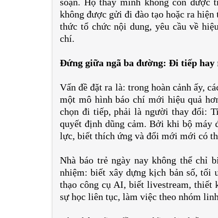
soạn. Họ thấy mình không còn được tr
không được gửi đi đào tạo hoặc ra hiện
thức tổ chức nội dung, yêu cầu về hiệu
chí.
Đứng giữa ngã ba đường: Đi tiếp hay 
Vấn đề đặt ra là: trong hoàn cảnh ấy, cá
một mô hình báo chí mới hiệu quả hơn
chọn đi tiếp, phải là người thay đổi: 
quyết định dũng cảm. Bởi khi bộ máy đ
lực, biết thích ứng và đổi mới mới có thể
Nhà báo trẻ ngày nay không thể chỉ bi
nhiệm: biết xây dựng kịch bản số, tối 
thạo công cụ AI, biết livestream, thiế
sự học liên tục, làm việc theo nhóm linh