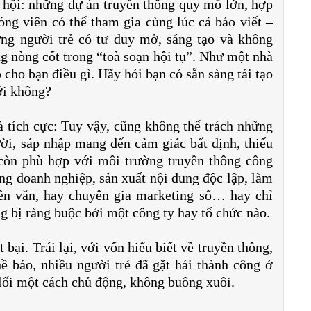
 hội: những dự án truyền thông quy mô lớn, hợp
hóng viên có thể tham gia cùng lúc cả báo viết –
ững người trẻ có tư duy mở, sáng tạo và không
ng nòng cốt trong “toà soạn hội tụ”. Như một nhà
cho bạn điều gì. Hãy hỏi bạn có sẵn sàng tái tạo
ới không?
à tích cực: Tuy vậy, cũng không thể trách những
ời, sáp nhập mang đến cảm giác bất định, thiếu
 còn phù hợp với môi trường truyền thông công
ng doanh nghiệp, sản xuất nội dung độc lập, làm
ên văn, hay chuyên gia marketing số… hay chỉ
g bị ràng buộc bởi một công ty hay tổ chức nào.
bại. Trái lại, với vốn hiểu biết về truyền thông,
ề báo, nhiều người trẻ đã gặt hái thành công ở
 lối một cách chủ động, không buông xuôi.