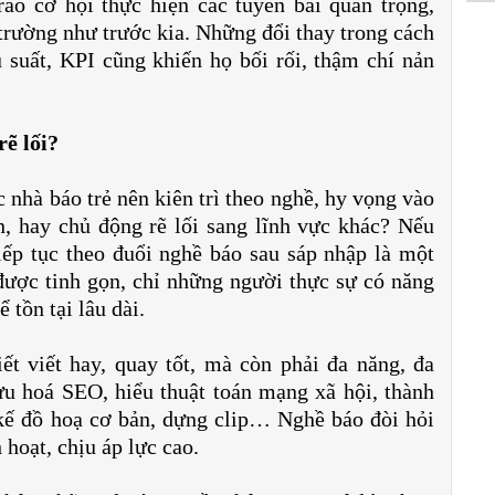
ao cơ hội thực hiện các tuyến bài quan trọng,
 trường như trước kia. Những đổi thay trong cách
 suất, KPI cũng khiến họ bối rối, thậm chí nản
rẽ lối?
c nhà báo trẻ nên kiên trì theo nghề, hy vọng vào
, hay chủ động rẽ lối sang lĩnh vực khác?
Nếu
Tiếp tục theo đuổi nghề báo sau sáp nhập là một
ược tinh gọn, chỉ những người thực sự có năng
 tồn tại lâu dài.
ết viết hay, quay tốt, mà còn phải đa năng, đa
ưu hoá SEO, hiểu thuật toán mạng xã hội, thành
t kế đồ hoạ cơ bản, dựng clip… Nghề báo đòi hỏi
 hoạt, chịu áp lực cao.