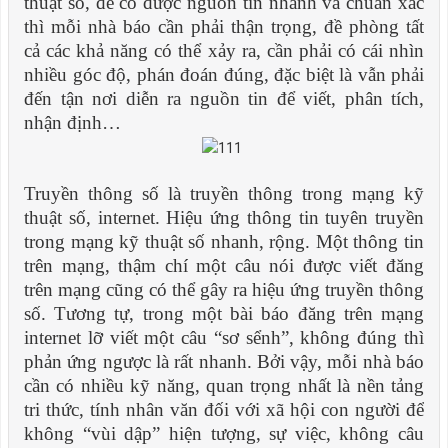
thuật số, để có được nguồn tin nhanh và chuẩn xác
thì mỗi nhà báo cần phải thận trọng, đề phòng tất
cả các khả năng có thể xảy ra, cần phải có cái nhìn
nhiều góc độ, phán đoán đúng, đặc biệt là vẫn phải
đến tận nơi diễn ra nguồn tin để viết, phân tích,
nhận định…
Truyền thông số là truyền thông trong mạng kỹ
thuật số, internet. Hiệu ứng thông tin tuyên truyền
trong mạng kỹ thuật số nhanh, rộng. Một thông tin
trên mạng, thậm chí một câu nói được viết đăng
trên mạng cũng có thể gây ra hiệu ứng truyền thông
số. T
ương tự, trong một bài báo đăng trên mạng
internet lỡ viết một câu “sơ sểnh”, không đúng th
ì
phản ứng ng
ược là rất nhanh. Bởi vậy, mỗi nhà báo
cần có nhiều kỹ năng, quan trọng nhất là nền tảng
tri thức, tính nhân văn đối với x
ã hội con ng
ười để
không “vùi dập” hiện tượng, sự việc, không câu