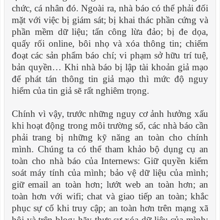
chức, cá nhân đó. Ngoài ra, nhà báo có thể phải đối
mặt với việc bị giám sát; bị khai thác phần cứng và
phần mềm dữ liệu; tấn công lừa đảo; bị đe dọa,
quấy rối online, bôi nhọ và xóa thông tin; chiếm
đoạt các sản phẩm báo chí; vi phạm sở hữu trí tuệ,
bản quyền… Khi nhà báo bị lập tài khoản giả mạo
để phát tán thông tin giả mạo thì mức độ nguy
hiểm của tin giả sẽ rất nghiêm trọng.
Chính vì vậy, tr
ước những nguy cơ ảnh hưởng xấu
khi hoạt động trong môi trường số, các nhà báo cần
phải trang bị những kỹ năng an toàn cho chính
m
ình. Chúng ta có thể tham khảo bộ dụng cụ an
toàn cho nhà báo của Internews: Giữ quyền kiểm
soát máy tính của mình; bảo vệ dữ liệu của mình;
giữ email an toàn h
ơn; lướt web an toàn hơn; an
toàn hơn với wifi; chat và giao tiếp an toàn; khắc
phục sự cố khi truy cập; an toàn hơn trên mạng x
ã
hội và trên blog; hãy thực sự xóa dữ liệu của mình;