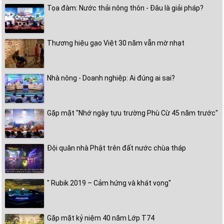
Tọa đàm: Nước thải nông thôn - Đâu là giải pháp?
Thương hiệu gạo Việt 30 năm vẫn mờ nhạt
Nhà nông - Doanh nghiệp: Ai đúng ai sai?
Gặp mặt "Nhớ ngày tựu trường Phù Cừ 45 năm trước"
Đội quân nhà Phật trên đất nước chùa tháp
" Rubik 2019 – Cảm hứng và khát vọng"
Gặp mặt kỷ niệm 40 năm Lớp T74