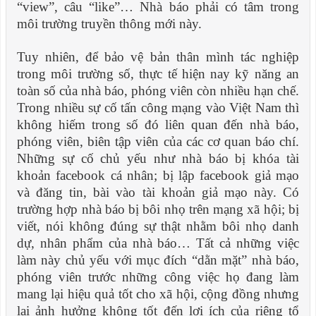
“view”, câu “like”… Nhà báo phải có tâm trong
môi trường truyền thông mới này.
Tuy nhiên, để bảo vệ bản thân mình tác nghiệp
trong môi tr
ường số, thực tế hiện nay kỹ năng an
toàn số của nhà báo, phóng viên c
òn nhiều hạn chế.
Trong nhiều sự cố tấn công mạng vào Việt Nam thì
không hiếm trong số đó liên quan đến nhà báo,
phóng viên, biên tập viên của các c
ơ quan báo chí.
Những sự cố chủ yếu như nhà báo bị khóa tài
khoản facebook cá nhân; bị lập facebook giả mạo
và đăng tin, bài vào tài khoản giả mạo này
. C
ó
trường hợp nhà báo bị bôi nhọ trên mạng x
ã hội; bị
viết, nói không đúng sự thật nhằm bôi nhọ danh
dự, nhân phẩm của nhà báo… Tất cả những việc
làm này chủ yếu với mục đích “dằn mặt” nhà báo,
phóng viên tr
ước những công việc họ đang làm
mang lại hiệu quả tốt cho x
ã hội, cộng đồng nhưng
lại ảnh hưởng không tốt đến lợi ích của riêng tổ