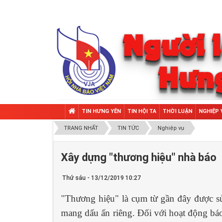
TIN HƯNG YÊN
TIN HỘI TA
THỜI LUẬN
NGHIỆP 
TRANG NHẤT
TIN TỨC
Nghiệp vụ
Xây dựng "thương hiệu" nhà báo
Thứ sáu - 13/12/2019 10:27
"Thương hiệu" là cụm từ gần đây được sử
mang dấu ấn riêng. Đối với hoạt động bá