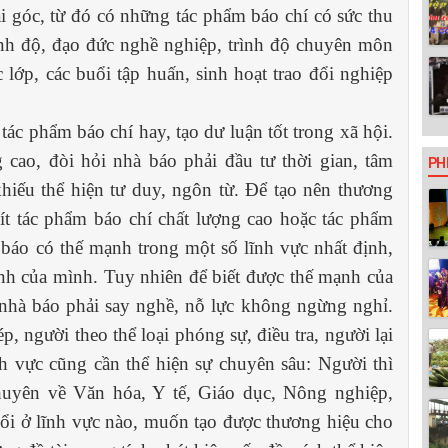
i góc, từ đó có những tác phẩm báo chí có sức thu
ình độ, đạo đức nghề nghiệp, trình độ chuyên môn
lớp, các buổi tập huấn, sinh hoạt trao đổi nghiệp
c phẩm báo chí hay, tạo dư luận tốt trong xã hội.
 cao, đòi hỏi nhà báo phải đầu tư thời gian, tâm
PH
 khiếu thể hiện tư duy, ngôn từ. Để tạo nên thương
ít tác phẩm báo chí chất lượng cao hoặc tác phẩm
báo có thế mạnh trong một số lĩnh vực nhất định,
ạnh của mình. Tuy nhiên để biết được thế mạnh của
 nhà báo phải say nghề, nỗ lực không ngừng nghỉ.
, người theo thể loại phóng sự, điều tra, người lại
ĩnh vực cũng cần thể hiện sự chuyên sâu: Người thì
uyên về Văn hóa, Y tế, Giáo dục, Nông nghiệp,
ổi ở lĩnh vực nào, muốn tạo được thương hiệu cho