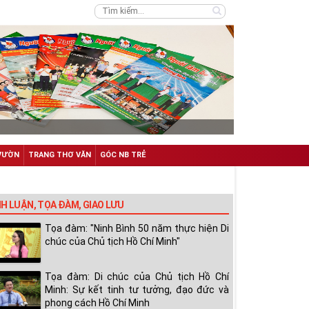
VƯỜN
TRANG THƠ VĂN
GÓC NB TRẺ
NH LUẬN, TỌA ĐÀM, GIAO LƯU
Tọa đàm: "Ninh Bình 50 năm thực hiện Di
chúc của Chủ tịch Hồ Chí Minh"
Tọa đàm: Di chúc của Chủ tịch Hồ Chí
Minh: Sự kết tinh tư tưởng, đạo đức và
phong cách Hồ Chí Minh