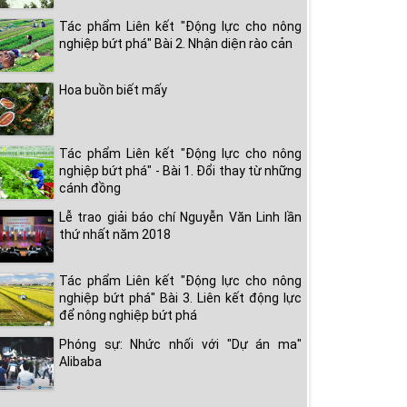
Tác phẩm Liên kết "Động lực cho nông
nghiệp bứt phá" Bài 2. Nhận diện rào cản
Hoa buồn biết mấy
Tác phẩm Liên kết "Động lực cho nông
nghiệp bứt phá" - Bài 1. Đổi thay từ những
cánh đồng
Lễ trao giải báo chí Nguyễn Văn Linh lần
thứ nhất năm 2018
Tác phẩm Liên kết "Động lực cho nông
nghiệp bứt phá" Bài 3. Liên kết động lực
để nông nghiệp bứt phá
Phóng sự: Nhức nhối với "Dự án ma"
Alibaba