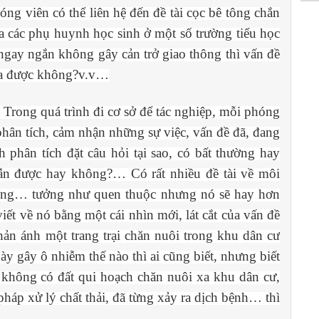
ng viên có thể liên hệ đến đề tài cọc bê tông chắn
a các phụ huynh học sinh ở một số trường tiểu học
 ngay ngắn không gây cản trở giao thông thì vấn đề
tỏa được không?v.v…
. Trong quá trình đi cơ sở để tác nghiệp, mỗi phóng
 phân tích, cảm nhận những sự việc, vấn đề đã, đang
h phân tích đặt câu hỏi tại sao, có bất thường hay
dẫn được hay không?… Có rất nhiều đề tài về môi
đường… tưởng như quen thuộc nhưng nó sẽ hay hơn
iết về nó bằng một cái nhìn mới, lát cắt của vấn đề
ản ánh một trang trại chăn nuôi trong khu dân cư
ày gây ô nhiễm thế nào thì ai cũng biết, nhưng biết
 không có đất qui hoạch chăn nuôi xa khu dân cư,
 pháp xử lý chất thải, đã từng xảy ra dịch bệnh… thì