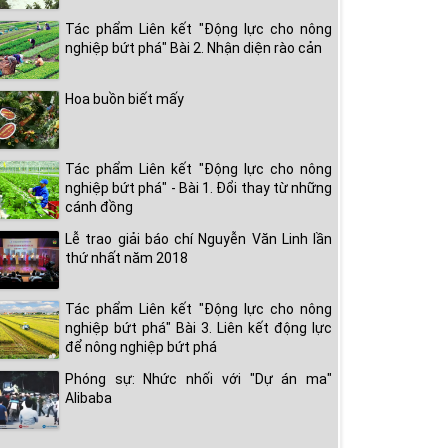
Tác phẩm Liên kết "Động lực cho nông
nghiệp bứt phá" Bài 2. Nhận diện rào cản
Hoa buồn biết mấy
Tác phẩm Liên kết "Động lực cho nông
nghiệp bứt phá" - Bài 1. Đổi thay từ những
cánh đồng
Lễ trao giải báo chí Nguyễn Văn Linh lần
thứ nhất năm 2018
Tác phẩm Liên kết "Động lực cho nông
nghiệp bứt phá" Bài 3. Liên kết động lực
để nông nghiệp bứt phá
Phóng sự: Nhức nhối với "Dự án ma"
Alibaba