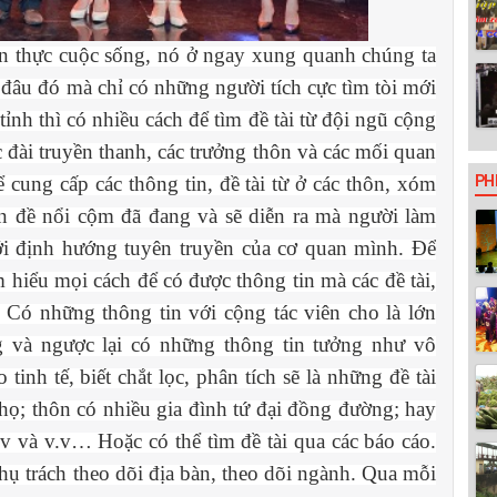
hiện thực cuộc sống, nó ở ngay xung quanh chúng ta
 đâu đó mà chỉ có những người tích cực tìm tòi mới
tỉnh thì có nhiều cách để tìm đề tài từ đội ngũ cộng
c đài truyền thanh, các trưởng thôn và các mối quan
 cung cấp các thông tin, đề tài từ ở các thôn, xóm
PH
ấn đề nổi cộm đã đang và sẽ diễn ra mà người làm
với định hướng tuyên truyền của cơ quan mình. Để
 hiểu mọi cách để có được thông tin mà các đề tài,
 Có những thông tin với cộng tác viên cho là lớn
 và ngược lại có những thông tin tưởng như vô
nh tế, biết chắt lọc, phân tích sẽ là những đề tài
thọ; thôn có nhiều gia đình tứ đại đồng đường; hay
v và v.v… Hoặc có thể tìm đề tài qua các báo cáo.
ụ trách theo dõi địa bàn, theo dõi ngành. Qua mỗi