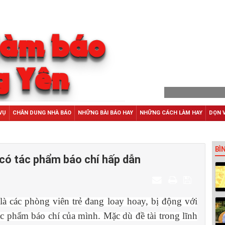
VỤ
CHÂN DUNG NHÀ BÁO
NHỮNG BÀI BÁO HAY
NHỮNG CÁCH LÀM HAY
DỌN 
BÌ
 có tác phẩm báo chí hấp dẫn
 là các phòng viên trẻ đang loay hoay, bị động với
tác phẩm báo chí của mình. Mặc dù đề tài trong lĩnh