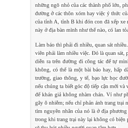
những ngõ nhỏ của các thành phố lớn, phó
đường ở các thôn xóm hay việc ý thức củ
của tỉnh A, tỉnh B khi đón con đã xếp xe
này ở địa bàn mình như thế nào, có lan 
Làm báo thì phải đi nhiều, quan sát nhiều
viên phải làm nhiều việc. Đó là quan sát,
diễn ra trên đường đi công tác để tự mìn
không, có thể là một bài báo hay, hấp 
trường, giao thông, y tế, bạo lực học 
nếu chúng ta biết góc độ tiếp cận mới và v
để khán giả không nhàm chán. Ví như ph
gây ô nhiễm; nếu chỉ phản ánh trang trại n
tìm nguyên nhân của nó là ở địa phương
trong khi trang trại này lại không có biện
sẽ thu hút nhiều người quan tâm hơn.