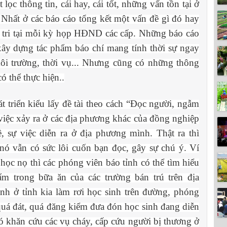
t lọc thông tin, cái hay, cái tốt, những vấn tồn tại ở
 Nhất ở các báo cáo tổng kết một vấn đề gì đó hay
ử tri tại mỗi kỳ họp HĐND các cấp. Những báo cáo
 xây dựng tác phẩm báo chí mang tính thời sự ngay
i trường, thời vụ... Nhưng cũng có những thông
ó thể thực hiện..
 triển kiểu lấy đề tài theo cách “Đọc người, ngẫm
 việc xảy ra ở các địa phương khác của đồng nghiệp
, sự việc diễn ra ở địa phương mình. Thật ra thì
nó vẫn có sức lôi cuốn bạn đọc, gây sự chú ý. Ví
ọc nọ thì các phóng viên báo tỉnh có thể tìm hiểu
ẩm trong bữa ăn của các trường bán trú trên địa
nh ở tỉnh kia làm rơi học sinh trên đường, phóng
 quá đát, quá đăng kiểm đưa đón học sinh đang diễn
hó khăn cứu các vụ cháy, cấp cứu người bị thương ở