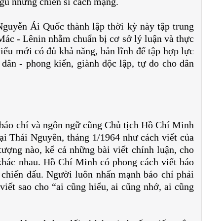
gũ những chiến sĩ cách mạng.
guyễn Ái Quốc thành lập thời kỳ này tập trung
Mác - Lênin nhằm chuẩn bị cơ sở lý luận và thực
iểu mới có đủ khả năng, bản lĩnh để tập hợp lực
dân - phong kiến, giành độc lập, tự do cho dân
 báo chí và ngôn ngữ cũng Chủ tịch Hồ Chí Minh
ại Thái Nguyên, tháng 1/1964 như cách viết của
ượng nào, kể cả những bài viết chính luận, cho
khác nhau. Hồ Chí Minh có phong cách viết báo
h chiến đấu. Người luôn nhấn mạnh báo chí phải
iết sao cho “ai cũng hiểu, ai cũng nhớ, ai cũng