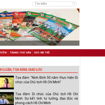
VƯỜN
TRANG THƠ VĂN
GÓC NB TRẺ
NH LUẬN, TỌA ĐÀM, GIAO LƯU
Tọa đàm: "Ninh Bình 50 năm thực hiện Di
chúc của Chủ tịch Hồ Chí Minh"
Tọa đàm: Di chúc của Chủ tịch Hồ Chí
Minh: Sự kết tinh tư tưởng, đạo đức và
phong cách Hồ Chí Minh