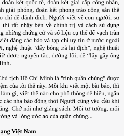
 đoàn kết quốc tế, đoàn kết giai cấp công nhân,
nh giải phóng, đoàn kết phong trào cộng sản thế
 chí để đánh địch. Người viết về con người, sự
thì rất nhậy bén về chính trị và cách sử dụng
ng những chứng cứ và số liệu cụ thể để vạch trần
viết đăng các báo và tạp chí uy tín ở nước ngoài
i, nghệ thuật “đẩy bóng trả lại địch”, nghệ thuật
iữ được nguyên tắc, đường lối, để “lấy gậy ông
Minh.
Chủ tịch Hồ Chí Minh là "tính quần chúng" được
ệm của tôi thế này. Mỗi khi viết một bài báo, thì
 làm gì, viết thế nào cho phổ thông dễ hiểu, ngắn
c các nhà báo đồng thời Người cũng yêu cầu khi
chúng. Chớ nói như giảng sách. Mỗi tư tưởng, mỗi
tưởng và lòng ước ao của quần chúng...
 mạng Việt Nam