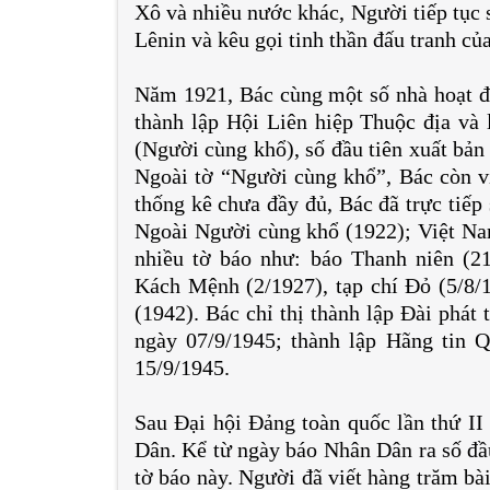
Xô và nhiều nước khác, Người tiếp tục 
Lênin và kêu gọi tinh thần đấu tranh của
Năm 1921, Bác cùng một số nhà hoạt độ
thành lập Hội Liên hiệp Thuộc địa và 
(Người cùng khổ), số đầu tiên xuất bản 
Ngoài tờ “Người cùng khổ”, Bác còn vi
thống kê chưa đầy đủ, Bác đã trực tiếp
Ngoài Người cùng khổ (1922); Việt Na
nhiều tờ báo như: báo Thanh niên (2
Kách Mệnh (2/1927), tạp chí Đỏ (5/8/
(1942). Bác chỉ thị thành lập Đài phát
ngày 07/9/1945; thành lập Hãng tin 
15/9/1945.
Sau Đại hội Đảng toàn quốc lần thứ II
Dân. Kể từ ngày báo Nhân Dân ra số đầu
tờ báo này. Người đã viết hàng trăm bà