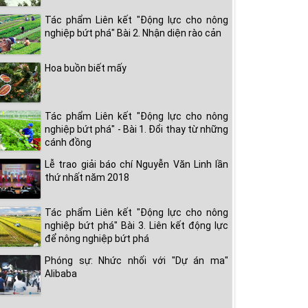
Tác phẩm Liên kết "Động lực cho nông
nghiệp bứt phá" Bài 2. Nhận diện rào cản
Hoa buồn biết mấy
Tác phẩm Liên kết "Động lực cho nông
nghiệp bứt phá" - Bài 1. Đổi thay từ những
cánh đồng
Lễ trao giải báo chí Nguyễn Văn Linh lần
thứ nhất năm 2018
Tác phẩm Liên kết "Động lực cho nông
nghiệp bứt phá" Bài 3. Liên kết động lực
để nông nghiệp bứt phá
Phóng sự: Nhức nhối với "Dự án ma"
Alibaba