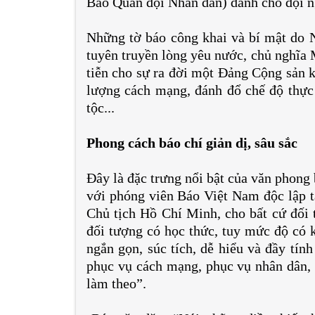
Báo Quân đội Nhân dân) dành cho đội n
Những tờ báo công khai và bí mật do N
tuyên truyền lòng yêu nước, chủ nghĩa 
tiễn cho sự ra đời một Đảng Cộng sản k
lượng cách mạng, đánh đổ chế độ thực 
tộc...
Phong cách báo chí giản dị, sâu sắc
Đây là đặc trưng nổi bật của văn phong
với phóng viên Báo Việt Nam độc lập t
Chủ tịch Hồ Chí Minh, cho bất cứ đối t
đối tượng có học thức, tuy mức độ có 
ngắn gọn, súc tích, dễ hiểu và đầy tín
phục vụ cách mạng, phục vụ nhân dân, v
làm theo”.