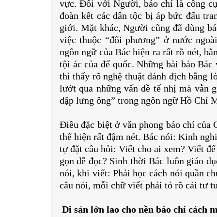
vực. Đối với Người, báo chí là công cụ
đoàn kết các dân tộc bị áp bức đấu tra
giới. Mặt khác, Người cũng đã dùng báo
việc thuộc “đối phương” ở nước ngoài 
ngôn ngữ của Bác hiện ra rất rõ nét, bằ
tội ác của đế quốc. Những bài báo Bác 
thì thấy rõ nghệ thuật đánh địch bằng lờ
lướt qua những vấn đề tế nhị mà vẫn g
đập lưng ông” trong ngôn ngữ Hồ Chí 
Điều đặc biệt ở văn phong báo chí của 
thể hiện rất đậm nét. Bác nói: Kinh nghi
tự đặt câu hỏi: Viết cho ai xem? Viết để
gọn dễ đọc? Sinh thời Bác luôn giáo dụ
nói, khi viết: Phải học cách nói quần 
câu nói, mỗi chữ viết phải tỏ rõ cái tư 
Di sản lớn lao cho nền báo chí cách