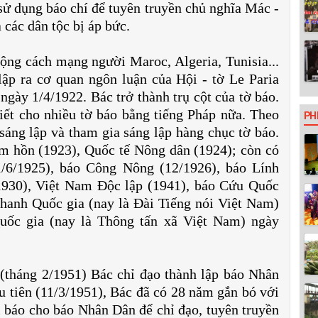
sử dụng báo chí để tuyên truyền chủ nghĩa Mác -
 các dân tộc bị áp bức.
ng cách mạng người Maroc, Algeria, Tunisia...
lập ra cơ quan ngôn luận của Hội - tờ Le Paria
ngày 1/4/1922. Bác trở thành trụ cột của tờ báo.
ết cho nhiều tờ báo bằng tiếng Pháp nữa. Theo
PH
 sáng lập và tham gia sáng lập hàng chục tờ báo.
m hồn (1923), Quốc tế Nông dân (1924); còn có
1/6/1925), báo Công Nông (12/1926), báo Lính
1930), Việt Nam Độc lập (1941), báo Cứu Quốc
 thanh Quốc gia (nay là Đài Tiếng nói Việt Nam)
Quốc gia (nay là Thông tấn xã Việt Nam) ngày
 (tháng 2/1951) Bác chỉ đạo thành lập báo Nhân
 tiên (11/3/1951), Bác đã có 28 năm gắn bó với
i báo cho báo Nhân Dân để chỉ đạo, tuyên truyền