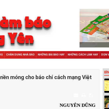
VỤ
CHÂN DUNG NHÀ BÁO
NHỮNG BÀI BÁO HAY
NHỮNG CÁCH LÀM HAY
DỌN 
BÌ
t nền móng cho báo chí cách mạng Việt
NGUYÊN DŨNG