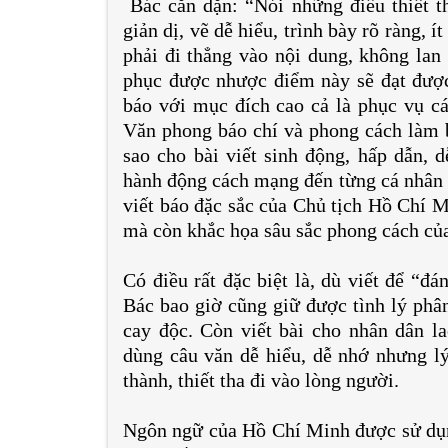
Bác căn dặn: “Nói những điều thiết thự
giản dị, vẽ dễ hiểu, trình bày rõ ràng, 
phải đi thẳng vào nội dung, không lan
phục được nhược điểm này sẽ đạt được 
báo với mục đích cao cả là phục vụ c
Văn phong báo chí và phong cách làm 
sao cho bài viết sinh động, hấp dẫn, d
hành động cách mạng đến từng cá nhân đ
viết báo đặc sắc của Chủ tịch Hồ Chí 
mà còn khắc họa sâu sắc phong cách củ
Có điều rất đặc biệt là, dù viết để “đ
Bác bao giờ cũng giữ được tình lý phâ
cay độc. Còn viết bài cho nhân dân lao
dùng câu văn dễ hiểu, dễ nhớ nhưng lý
thành, thiết tha đi vào lòng người.
Ngôn ngữ của Hồ Chí Minh được sử dụng