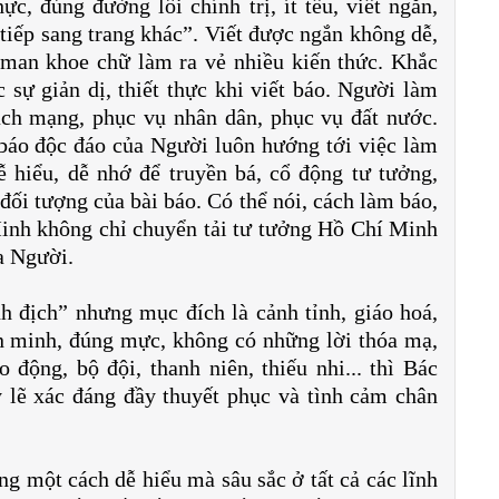
c, đúng đường lối chính trị, ít tếu, viết ngắn,
ít tiếp sang trang khác”. Viết được ngắn không dễ,
 man khoe chữ làm ra vẻ nhiều kiến thức. Khắc
sự giản dị, thiết thực khi viết báo. Người làm
ách mạng, phục vụ nhân dân, phục vụ đất nước.
báo độc đáo của Người luôn hướng tới việc làm
ễ hiểu, dễ nhớ để truyền bá, cổ động tư tưởng,
ối tượng của bài báo. Có thể nói, cách làm báo,
Minh không chỉ chuyển tải tư tưởng Hồ Chí Minh
a Người.
ánh địch” nhưng mục đích là cảnh tỉnh, giáo hoá,
n minh, đúng mực, không có những lời thóa mạ,
 động, bộ đội, thanh niên, thiếu nhi... thì Bác
 lẽ xác đáng đầy thuyết phục và tình cảm chân
 một cách dễ hiểu mà sâu sắc ở tất cả các lĩnh