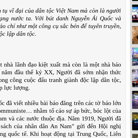
 tụ vĩ đại của dân tộc Việt Nam mà còn là người
ạng nước ta. Với bút danh Nguyễn Ái Quốc và
áo chí như một công cụ sắc bén để tuyên truyền,
c lập dân tộc.
 nhà lãnh đạo kiệt xuất mà còn là một nhà báo
g năm đầu thế kỷ XX, Người đã sớm nhận thức
ong công cuộc đấu tranh giành độc lập dân tộc,
p lực lượng.
 đã viết nhiều bài báo đăng trên các tờ báo lớn
ommuniste… nhằm tố cáo sự áp bức, bóc lột của
Nam và các nước thuộc địa. Năm 1919, Người đã
 sách của nhân dân An Nam" gửi đến Hội nghị
ường quốc tế. Khi hoạt động tại Trung Quốc, Liên